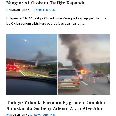
Yangın: A1 Otobanı Trafiğe Kapandı
BY
HASAN IŞILAK
6 AĞUSTOS 2026
Bulgaristan’da A1 Trakya Otoyolu’nun Velingrad sapağı yakınlarında
büyük bir yangın çıktı. Kuru otlarda başlayan yangın,…
Türkiye Yolunda Facianın Eşiğinden Dönüldü:
Sırbistan’da Gurbetçi Ailenin Aracı Alev Aldı
BY
HASAN IŞILAK
30 TEMMUZ 2026