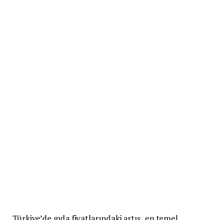
Türkiye’de gıda fiyatlarındaki artış, en temel