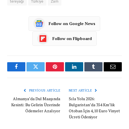
tereyağı
Türkiye
Zam
Follow on Google News
Follow on Flipboard
Facebook
Twitter
Pinterest
LinkedIn
Tumblr
Email
PREVIOUS ARTICLE
NEXT ARTICLE
Almanya’da Dul Maaşında
Sıla Yolu 2026:
Kesinti: Bu Gelirin Üzerinde
Bulgaristan’da 354 Km’lik
Ödemeler Azalıyor
Otoban İçin 4,10 Euro Vinyet
Ücreti Ödeniyor