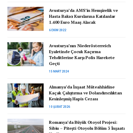
Avusturya’da AMS’in Hemşirelik ve
Hasta Bakıcı Kurslarına Katılanlar
1.400 Euro Maaş Alacak
6 EKIM 2022
Avusturya’nın Niederösterreich
Eyaletinde Çocuk Kaçırma
Tehditlerine Karşı Polis Harekete
Geçti
15 MART 2024
Almanya’da İnşaat Müteahhidine
Kaçak Çalıştırma ve Dolandırıcılıktan
Kesinleşmiş Hapis Cezası
10 ŞUBAT 2026
Romanya’da Büyük Otoyol Projesi:
Sibiu – Pitești Otoyolu Bölüm 3 İnşaatı