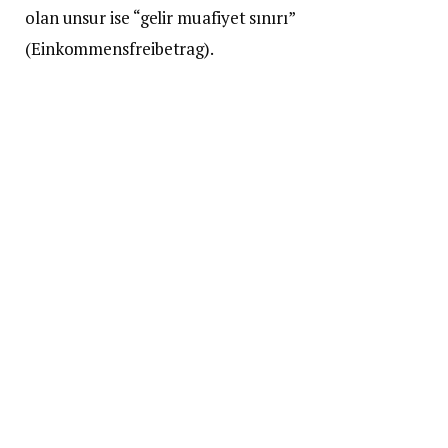
olan unsur ise “gelir muafiyet sınırı”
(Einkommensfreibetrag).
Alman Emeklilik Kurumu’nun (Deutsche
Rentenversicherung – DRV) verdiği bilgilere göre,
aylık gelir muafiyet sınırı şu anda 1.076,86 Euro. Dul
maaşı alan kişinin yetim aylığına hak kazanan
çocuğu varsa, her bir çocuk için bu tutar 228,42 Euro
artıyor.