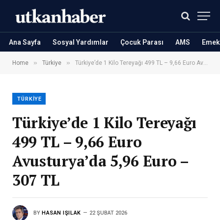
Ana Sayfa
Sosyal Yardımlar
Çocuk Parası
AMS
Emekl
»
»
Home
Türkiye
Türkiye’de 1 Kilo Tereyağı 499 TL – 9,66 Euro Avusturya’da 5,96 Euro – 307 TL
TÜRKIYE
Türkiye’de 1 Kilo Tereyağı
499 TL – 9,66 Euro
Avusturya’da 5,96 Euro –
307 TL
BY
HASAN IŞILAK
22 ŞUBAT 2026