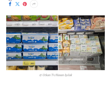
© Utkan Tv/Hasan Işılak