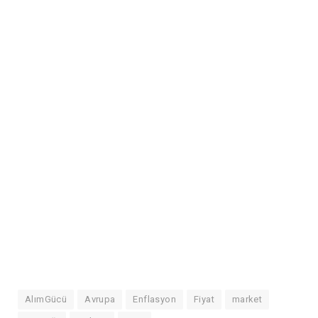
AlımGücü
Avrupa
Enflasyon
Fiyat
market