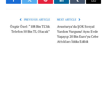
Facebook
Twitter
Pinterest
LinkedIn
Tumblr
Email
PREVIOUS ARTICLE
NEXT ARTICLE
Özgür Özel: “108 Bin TL’lik
Avusturya’da ŞOK Sosyal
Telefon 50 Bin TL Olacak”
Yardım Vurgunu! Aynı Evde
Yaşayıp 20 Bin Euro’yu Cebe
Attıkları İddia Edildi