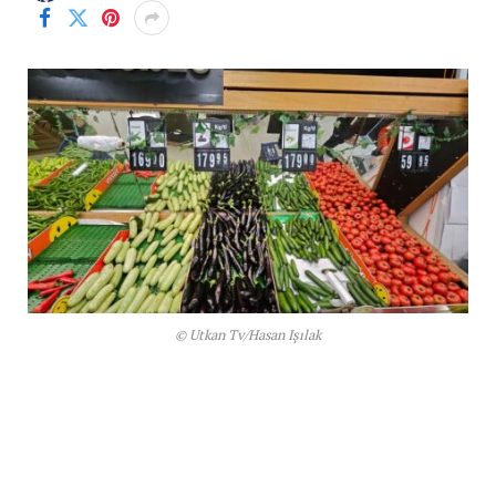
© Utkan Tv/Hasan Işılak