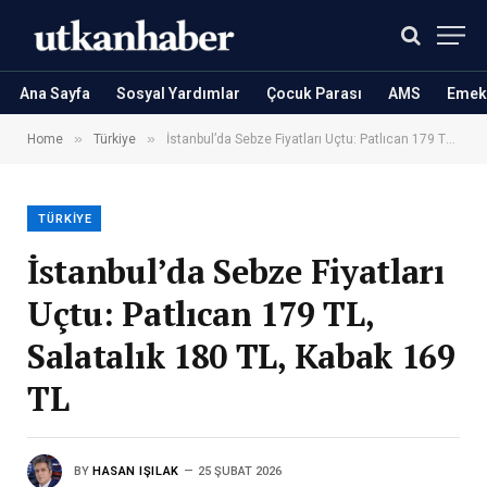
Ana Sayfa
Sosyal Yardımlar
Çocuk Parası
AMS
Emekl
»
»
Home
Türkiye
İstanbul’da Sebze Fiyatları Uçtu: Patlıcan 179 TL, Salatalık 180 TL, Kabak 169 TL
TÜRKIYE
İstanbul’da Sebze Fiyatları
Uçtu: Patlıcan 179 TL,
Salatalık 180 TL, Kabak 169
TL
BY
HASAN IŞILAK
25 ŞUBAT 2026