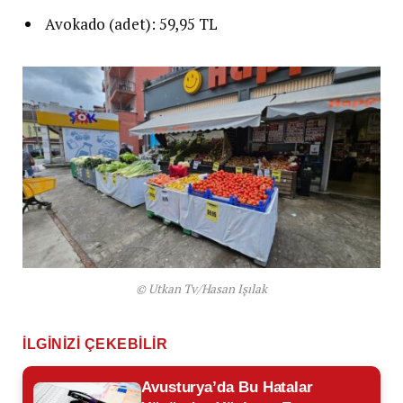
Avokado (adet): 59,95 TL
© Utkan Tv/Hasan Işılak
İLGINIZI ÇEKEBILIR
Avusturya’da Bu Hatalar