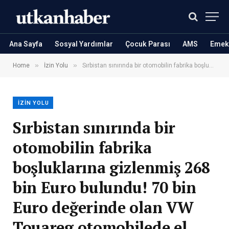
Ana Sayfa
Sosyal Yardımlar
Çocuk Parası
AMS
Emekl
»
»
Home
İzin Yolu
Sırbistan sınırında bir otomobilin fabrika boşluklarına gizlenmiş 268 bin Euro bulundu! 70 bin Euro değerinde olan VW Touareg otomobilede el konuldu
İZIN YOLU
Sırbistan sınırında bir
otomobilin fabrika
boşluklarına gizlenmiş 268
bin Euro bulundu! 70 bin
Euro değerinde olan VW
Touareg otomobilede el