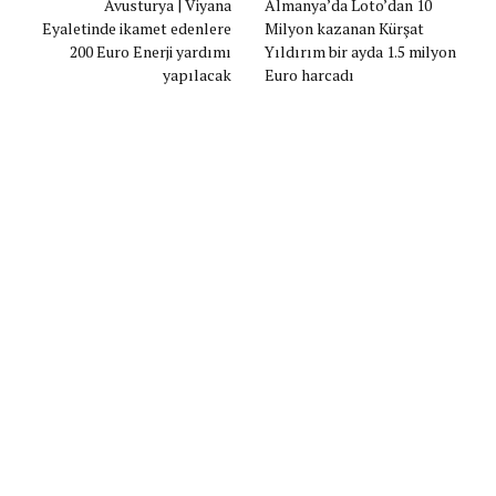
Avusturya | Viyana
Almanya’da Loto’dan 10
Eyaletinde ikamet edenlere
Milyon kazanan Kürşat
200 Euro Enerji yardımı
Yıldırım bir ayda 1.5 milyon
yapılacak
Euro harcadı