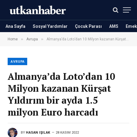
Ana Sayfa
Sosyal Yardımlar
Çocuk Parası
AMS
Emekl
»
»
Home
Avrupa
Almanya’da Loto’dan 10 Milyon kazanan Kürşat Yıldırım bir ayda 1.5 milyon Euro harcadı
AVRUPA
Almanya’da Loto’dan 10
Milyon kazanan Kürşat
Yıldırım bir ayda 1.5
milyon Euro harcadı
BY
HASAN IŞILAK
28 KASIM 2022