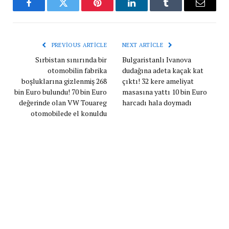
Facebook
Twitter
Pinterest
LinkedIn
Tumblr
Email
PREVIOUS ARTICLE
NEXT ARTICLE
Sırbistan sınırında bir
Bulgaristanlı Ivanova
otomobilin fabrika
dudağına adeta kaçak kat
boşluklarına gizlenmiş 268
çıktı! 32 kere ameliyat
bin Euro bulundu! 70 bin Euro
masasına yattı 10 bin Euro
değerinde olan VW Touareg
harcadı hala doymadı
otomobilede el konuldu