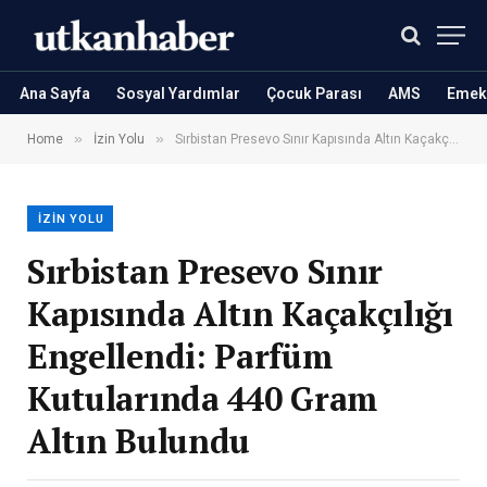
Ana Sayfa
Sosyal Yardımlar
Çocuk Parası
AMS
Emekl
»
»
Home
İzin Yolu
Sırbistan Presevo Sınır Kapısında Altın Kaçakçılığı Engellendi: Parfüm Kutularında 440 Gram Altın Bulundu
İZIN YOLU
Sırbistan Presevo Sınır
Kapısında Altın Kaçakçılığı
Engellendi: Parfüm
Kutularında 440 Gram
Altın Bulundu