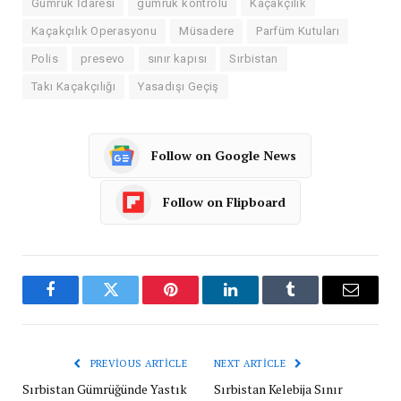
Gümrük İdaresi
gümrük kontrolü
Kaçakçılık
Kaçakçılık Operasyonu
Müsadere
Parfüm Kutuları
Polis
presevo
sınır kapısı
Sırbistan
Takı Kaçakçılığı
Yasadışı Geçiş
Follow on Google News
Follow on Flipboard
Facebook
Twitter
Pinterest
LinkedIn
Tumblr
Email
PREVIOUS ARTICLE
NEXT ARTICLE
Sırbistan Gümrüğünde Yastık
Sırbistan Kelebija Sınır