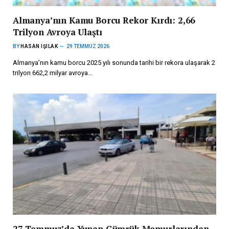
Almanya’nın Kamu Borcu Rekor Kırdı: 2,66
Trilyon Avroya Ulaştı
BY
HASAN IŞILAK
29 TEMMUZ 2026
Almanya’nın kamu borcu 2025 yılı sonunda tarihi bir rekora ulaşarak 2
trilyon 662,2 milyar avroya…
27 Temmuz’da Yunan Gümrük Memurlarından