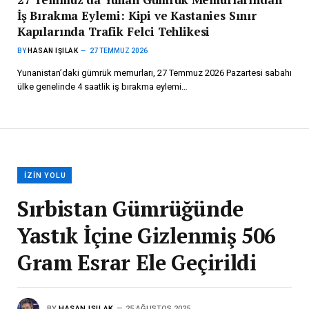
İş Bırakma Eylemi: Kipi ve Kastanies Sınır
Kapılarında Trafik Felci Tehlikesi
BY
HASAN IŞILAK
27 TEMMUZ 2026
Yunanistan’daki gümrük memurları, 27 Temmuz 2026 Pazartesi sabahı
ülke genelinde 4 saatlik iş bırakma eylemi…
İZIN YOLU
Sırbistan Gümrüğünde
Yastık İçine Gizlenmiş 506
Gram Esrar Ele Geçirildi
BY
HASAN IŞILAK
25 AĞUSTOS 2025