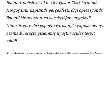
Bölümü, polisle birlikte 16 Ağustos 2025 tarihinde
Horgoş sınır kapısında gerçekleştirdiği operasyonda
önemli bir uyuşturucu kaçakçılığını engelledi.
Gümrük görevlisi köpeğin yardımıyla yapılan detaylı
aramada, araçta gizlenmiş uyuşturucular tespit
edildi.
İlk olarak, araç sürücüsünde küçük miktarda kokain
bulundu. Ardından, araçtaki arka koltukta yer alan
bir yastıkta 506,8 gram marihuana bulundu. Yastıkta
saklanan uyuşturucular, köpeğin dikkatli izleme
sonucu ortaya çıktı.