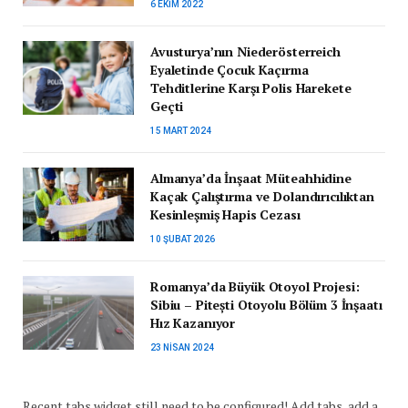
6 EKIM 2022
Avusturya’nın Niederösterreich
Eyaletinde Çocuk Kaçırma
Tehditlerine Karşı Polis Harekete
Geçti
15 MART 2024
Almanya’da İnşaat Müteahhidine
Kaçak Çalıştırma ve Dolandırıcılıktan
Kesinleşmiş Hapis Cezası
10 ŞUBAT 2026
Romanya’da Büyük Otoyol Projesi:
Sibiu – Pitești Otoyolu Bölüm 3 İnşaatı
Hız Kazanıyor
23 NISAN 2024
Recent tabs widget still need to be configured! Add tabs, add a