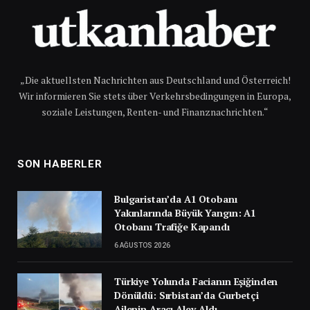
„Die aktuellsten Nachrichten aus Deutschland und Österreich!
Wir informieren Sie stets über Verkehrsbedingungen in Europa,
soziale Leistungen, Renten- und Finanznachrichten.“
SON HABERLER
Bulgaristan’da A1 Otobanı
Yakınlarında Büyük Yangın: A1
Otobanı Trafiğe Kapandı
6 AĞUSTOS 2026
Türkiye Yolunda Facianın Eşiğinden
Dönüldü: Sırbistan’da Gurbetçi
Ailenin Aracı Alev Aldı