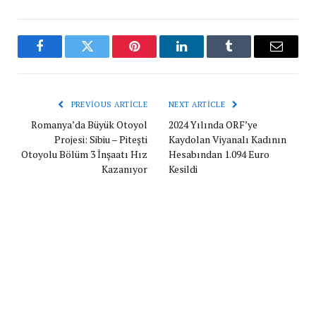
Facebook
Twitter
Pinterest
LinkedIn
Tumblr
Email
PREVIOUS ARTICLE
NEXT ARTICLE
Romanya’da Büyük Otoyol
2024 Yılında ORF’ye
Projesi: Sibiu – Pitești
Kaydolan Viyanalı Kadının
Otoyolu Bölüm 3 İnşaatı Hız
Hesabından 1.094 Euro
Kazanıyor
Kesildi