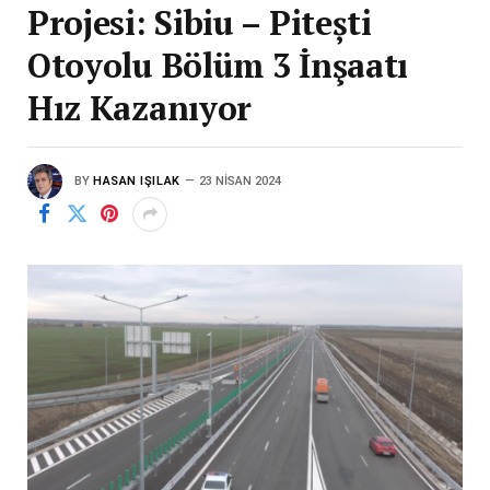
Projesi: Sibiu – Pitești
Otoyolu Bölüm 3 İnşaatı
Hız Kazanıyor
BY
HASAN IŞILAK
23 NISAN 2024