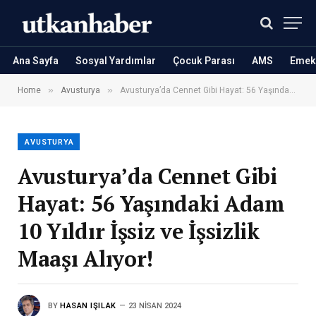
Ana Sayfa
Sosyal Yardımlar
Çocuk Parası
AMS
Emekl
»
»
Home
Avusturya
Avusturya’da Cennet Gibi Hayat: 56 Yaşındaki Adam 10 Yıldır İşsiz ve İşsizlik Maaşı Alıyor!
AVUSTURYA
Avusturya’da Cennet Gibi
Hayat: 56 Yaşındaki Adam
10 Yıldır İşsiz ve İşsizlik
Maaşı Alıyor!
BY
HASAN IŞILAK
23 NISAN 2024