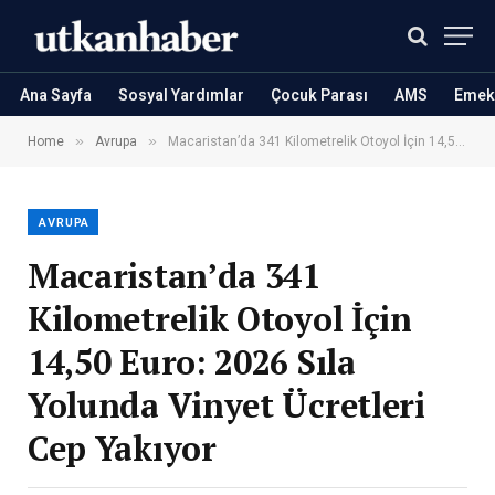
Ana Sayfa
Sosyal Yardımlar
Çocuk Parası
AMS
Emekl
»
»
Home
Avrupa
Macaristan’da 341 Kilometrelik Otoyol İçin 14,50 Euro: 2026 Sıla Yolunda Vinyet Ücretleri Cep Yakıyor
AVRUPA
Macaristan’da 341
Kilometrelik Otoyol İçin
14,50 Euro: 2026 Sıla
Yolunda Vinyet Ücretleri
Cep Yakıyor