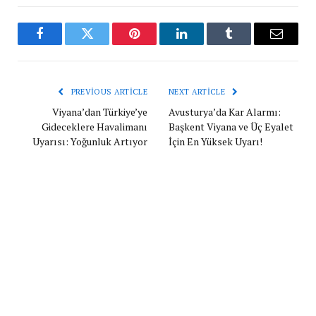
Facebook
Twitter
Pinterest
LinkedIn
Tumblr
Email
PREVIOUS ARTICLE
NEXT ARTICLE
Viyana’dan Türkiye’ye
Avusturya’da Kar Alarmı:
Gideceklere Havalimanı
Başkent Viyana ve Üç Eyalet
Uyarısı: Yoğunluk Artıyor
İçin En Yüksek Uyarı!