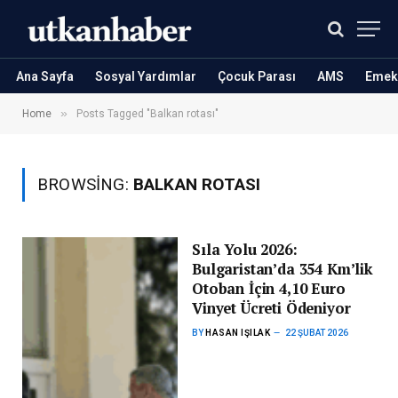
Ana Sayfa
Sosyal Yardımlar
Çocuk Parası
AMS
Emekl
»
Home
Posts Tagged "Balkan rotası"
BROWSING:
BALKAN ROTASI
Sıla Yolu 2026:
Bulgaristan’da 354 Km’lik
Otoban İçin 4,10 Euro
Vinyet Ücreti Ödeniyor
BY
HASAN IŞILAK
22 ŞUBAT 2026