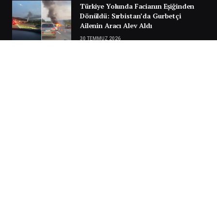
Türkiye Yolunda Facianın Eşiğinden
Dönüldü: Sırbistan’da Gurbetçi
Ailenin Aracı Alev Aldı
30 TEMMUZ 2026
Next
…
1
2
3
3.951
SILA YOLU 2025
Video
oynatıcı