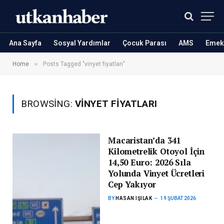
Ana Sayfa
Sosyal Yardımlar
Çocuk Parası
AMS
Emekl
»
Home
Posts Tagged "vinyet fiyatları"
BROWSING:
VINYET FIYATLARI
Macaristan’da 341
Kilometrelik Otoyol İçin
14,50 Euro: 2026 Sıla
Yolunda Vinyet Ücretleri
Cep Yakıyor
BY
HASAN IŞILAK
19 ŞUBAT 2026