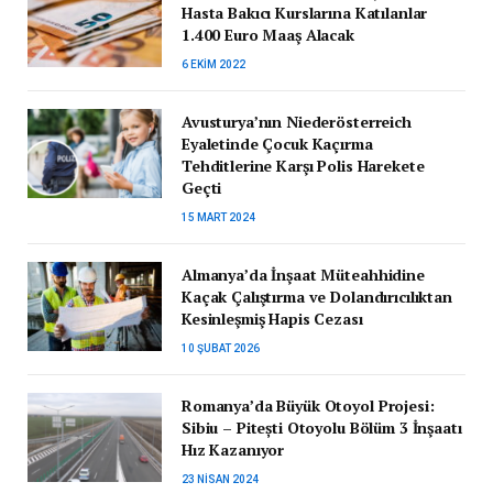
Hasta Bakıcı Kurslarına Katılanlar
1.400 Euro Maaş Alacak
6 EKIM 2022
Avusturya’nın Niederösterreich
Eyaletinde Çocuk Kaçırma
Tehditlerine Karşı Polis Harekete
Geçti
15 MART 2024
Almanya’da İnşaat Müteahhidine
Kaçak Çalıştırma ve Dolandırıcılıktan
Kesinleşmiş Hapis Cezası
10 ŞUBAT 2026
Romanya’da Büyük Otoyol Projesi:
Sibiu – Pitești Otoyolu Bölüm 3 İnşaatı
Hız Kazanıyor
23 NISAN 2024