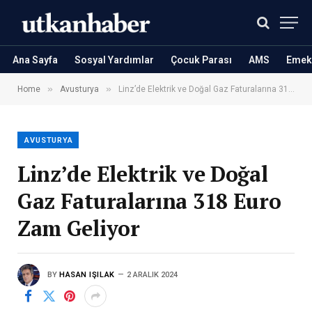
Ana Sayfa
Sosyal Yardımlar
Çocuk Parası
AMS
Emekl
»
»
Home
Avusturya
Linz’de Elektrik ve Doğal Gaz Faturalarına 318 Euro Zam Geliyor
AVUSTURYA
Linz’de Elektrik ve Doğal
Gaz Faturalarına 318 Euro
Zam Geliyor
BY
HASAN IŞILAK
2 ARALIK 2024