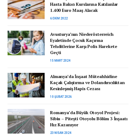
Hasta Bakıcı Kurslarına Katılanlar
1.400 Euro Maaş Alacak
6 EKIM 2022
Avusturya’nın Niederösterreich
Eyaletinde Çocuk Kaçırma
Tehditlerine Karşı Polis Harekete
Geçti
15 MART 2024
Almanya’da İnşaat Müteahhidine
Kaçak Çalıştırma ve Dolandırıcılıktan
Kesinleşmiş Hapis Cezası
10 ŞUBAT 2026
Romanya’da Büyük Otoyol Projesi:
Sibiu – Pitești Otoyolu Bölüm 3 İnşaatı
Hız Kazanıyor
23 NISAN 2024