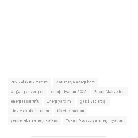
2025 elektrik zammı
Avusturya enerji krizi
doğal gaz vergisi
enerji fiyatları 2025
Enerji Maliyetleri
enerji tasarrufu
Enerji yardımı
gaz fiyat artışı
Linz elektrik faturası
tüketici hakları
yenilenebilir enerji katkısı
Yukarı Avusturya enerji fiyatları