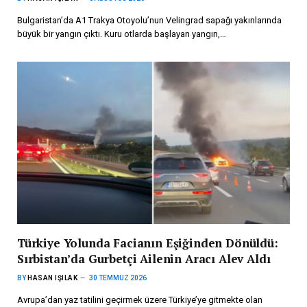
Bulgaristan’da A1 Trakya Otoyolu’nun Velingrad sapağı yakınlarında
büyük bir yangın çıktı. Kuru otlarda başlayan yangın,…
Türkiye Yolunda Facianın Eşiğinden Dönüldü:
Sırbistan’da Gurbetçi Ailenin Aracı Alev Aldı
BY
HASAN IŞILAK
30 TEMMUZ 2026
Avrupa’dan yaz tatilini geçirmek üzere Türkiye’ye gitmekte olan