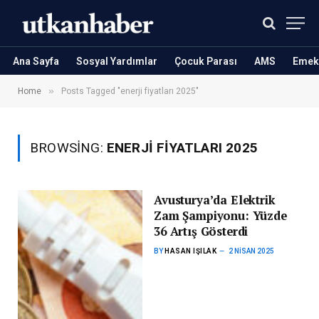
Ana Sayfa
Sosyal Yardımlar
Çocuk Parası
AMS
Emekl
»
Home
Posts Tagged "enerji fiyatları 2025"
BROWSING:
ENERJI FIYATLARI 2025
Avusturya’da Elektrik
Zam Şampiyonu: Yüzde
36 Artış Gösterdi
BY
HASAN IŞILAK
2 NISAN 2025