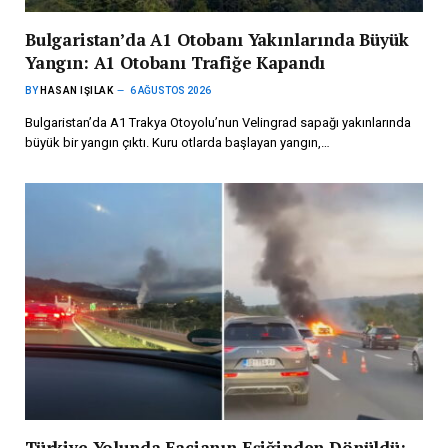
Bulgaristan’da A1 Otobanı Yakınlarında Büyük
Yangın: A1 Otobanı Trafiğe Kapandı
BY
HASAN IŞILAK
6 AĞUSTOS 2026
Bulgaristan’da A1 Trakya Otoyolu’nun Velingrad sapağı yakınlarında
büyük bir yangın çıktı. Kuru otlarda başlayan yangın,…
Türkiye Yolunda Facianın Eşiğinden Dönüldü: