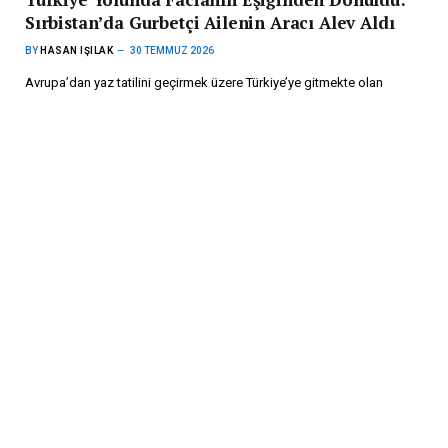
Sırbistan’da Gurbetçi Ailenin Aracı Alev Aldı
BY
HASAN IŞILAK
30 TEMMUZ 2026
Avrupa’dan yaz tatilini geçirmek üzere Türkiye’ye gitmekte olan
gurbetçi bir ailenin aracı, 23 Temmuz 2026…
Avusturya’da Ailelere 150 Avroluk Okul Desteği
Devam Ediyor