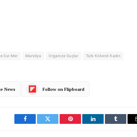
e Sur Mer
Marsilya
Organize Suçlar
Türk Kökenli Kadın
le News
Follow on Flipboard
Facebook
Twitter
Pinterest
LinkedIn
Tumblr