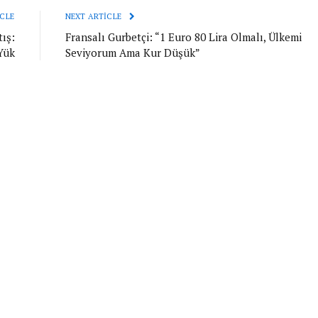
CLE
NEXT ARTICLE
ış:
Fransalı Gurbetçi: “1 Euro 80 Lira Olmalı, Ülkemi
Yük
Seviyorum Ama Kur Düşük”