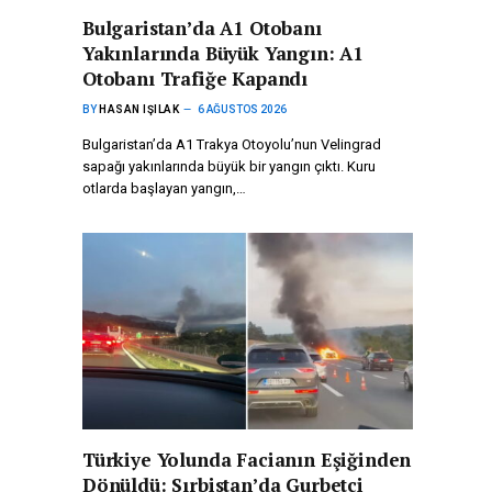
Bulgaristan’da A1 Otobanı
Yakınlarında Büyük Yangın: A1
Otobanı Trafiğe Kapandı
BY
HASAN IŞILAK
6 AĞUSTOS 2026
Bulgaristan’da A1 Trakya Otoyolu’nun Velingrad
sapağı yakınlarında büyük bir yangın çıktı. Kuru
otlarda başlayan yangın,…
Türkiye Yolunda Facianın Eşiğinden
Dönüldü: Sırbistan’da Gurbetçi