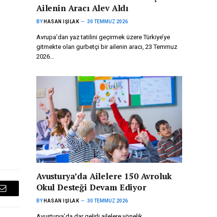
Ailenin Aracı Alev Aldı
BY
HASAN IŞILAK
30 TEMMUZ 2026
Avrupa’dan yaz tatilini geçirmek üzere Türkiye’ye
gitmekte olan gurbetçi bir ailenin aracı, 23 Temmuz
2026…
Avusturya’da Ailelere 150 Avroluk
Okul Desteği Devam Ediyor
Email
BY
HASAN IŞILAK
30 TEMMUZ 2026
Avusturya’da dar gelirli ailelere yönelik