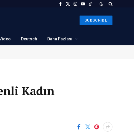
Facebook
X
Instagram
YouTube
TikTok
(Twitter)
SUBSCRIBE
Video
Deutsch
Daha Fazlası
enli Kadın