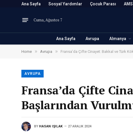
Ana Sayfa
Sosyal Yardımlar
Çocuk Parası
AMS
Cuma, Ağustos 7
Ana Sayfa
Avrupa
Almanya
»
»
Home
Avrupa
Fransa’da Çifte Cinayet: Bakkal ve Türk K
AVRUPA
Fransa’da Çifte Cin
Başlarından Vurulm
BY
HASAN IŞILAK
27 ARALIK 2024