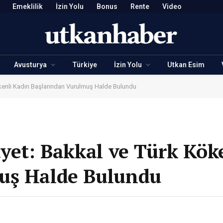
Emeklilik
İzin Yolu
Bonus
Rente
Video
Avusturya
Türkiye
İzin Yolu
Utkan Esim
ökenli Kadın Başlarından Vurulmuş Halde Bulundu
ayet: Bakkal ve Türk Kök
uş Halde Bulundu