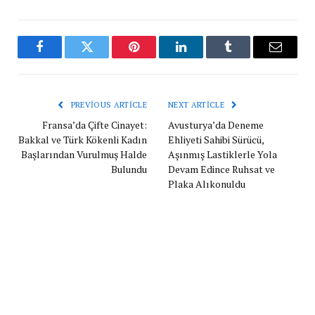
Facebook
Twitter
Pinterest
LinkedIn
Tumblr
Email
PREVIOUS ARTICLE
NEXT ARTICLE
Fransa’da Çifte Cinayet:
Avusturya’da Deneme
Bakkal ve Türk Kökenli Kadın
Ehliyeti Sahibi Sürücü,
Başlarından Vurulmuş Halde
Aşınmış Lastiklerle Yola
Bulundu
Devam Edince Ruhsat ve
Plaka Alıkonuldu