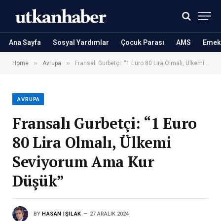
Ana Sayfa
Sosyal Yardımlar
Çocuk Parası
AMS
Emekl
»
»
Home
Avrupa
Fransalı Gurbetçi: “1 Euro 80 Lira Olmalı, Ülkemi Seviyorum Ama Kur Düşük”
AVRUPA
Fransalı Gurbetçi: “1 Euro
80 Lira Olmalı, Ülkemi
Seviyorum Ama Kur
Düşük”
BY
HASAN IŞILAK
27 ARALIK 2024