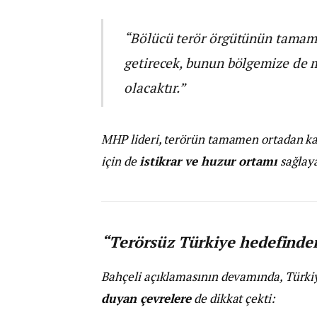
“Bölücü terör örgütünün tamamı
getirecek, bunun bölgemize de 
olacaktır.”
MHP lideri, terörün tamamen ortadan kald
için de
istikrar ve huzur ortamı
sağlaya
“Terörsüz Türkiye hedefinden
Bahçeli açıklamasının devamında, Türki
duyan çevrelere
de dikkat çekti: