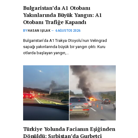
Bulgaristan’da A1 Otobanı
Yakınlarında Büyük Yangın: A1
Otobanı Trafiğe Kapandı
BY
HASAN IŞILAK
6 AĞUSTOS 2026
Bulgaristan’da A1 Trakya Otoyolu’nun Velingrad
sapağı yakınlarında büyük bir yangın çıktı. Kuru
otlarda başlayan yangın,…
Türkiye Yolunda Facianın Eşiğinden
Dönüldü: Sırbistan’da Gurbetçi