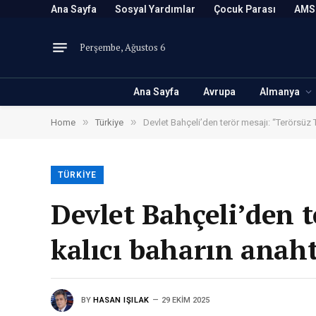
Ana Sayfa
Sosyal Yardımlar
Çocuk Parası
AMS
Perşembe, Ağustos 6
Ana Sayfa
Avrupa
Almanya
»
»
Home
Türkiye
Devlet Bahçeli’den terör mesajı: “Terörsüz T
TÜRKIYE
Devlet Bahçeli’den t
kalıcı baharın anaht
BY
HASAN IŞILAK
29 EKIM 2025