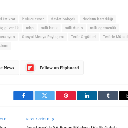
l İstikrar
bölücü terör
devlet bahçeli
devletin kararlılığı
iç güvenlik
mhp
milli birlik
milli duruş
milli egemenlik
operasyon
Sosyal Medya Paylaşımı
Terör Örgütleri
Terörle Mücad
ndemi
le News
Follow on Flipboard
Facebook
Twitter
Pinterest
LinkedIn
Tumblr
CLE
NEXT ARTICLE
nden
Avusturya’da SV-Bonus Müjdesi: Düşük Gelirli