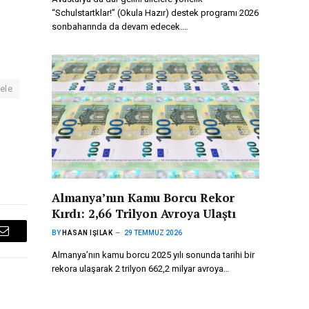
“Schulstartklar!” (Okula Hazır) destek programı 2026
sonbaharında da devam edecek.…
ele
Almanya’nın Kamu Borcu Rekor
Kırdı: 2,66 Trilyon Avroya Ulaştı
BY
HASAN IŞILAK
29 TEMMUZ 2026
Email
Almanya’nın kamu borcu 2025 yılı sonunda tarihi bir
rekora ulaşarak 2 trilyon 662,2 milyar avroya…