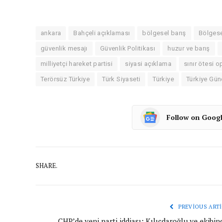
ankara
Bahçeli açıklaması
bölgesel barış
Bölgese
güvenlik mesajı
Güvenlik Politikası
huzur ve barış
milliyetçi hareket partisi
siyasi açıklama
sınır ötesi 
Terörsüz Türkiye
Türk Siyaseti
Türkiye
Türkiye Gü
Follow on Goog
SHARE.
PREVIOUS ARTI
CHP’de yeni parti iddiası: Kılıçdaroğlu ve ekibi