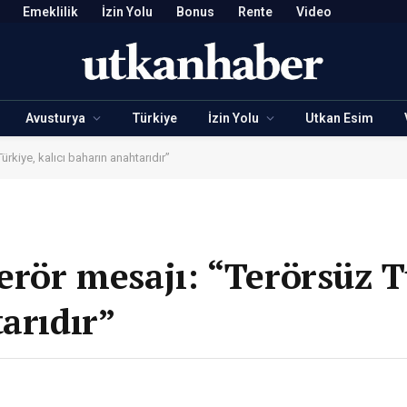
Emeklilik
İzin Yolu
Bonus
Rente
Video
Avusturya
Türkiye
İzin Yolu
Utkan Esim
ürkiye, kalıcı baharın anahtarıdır”
erör mesajı: “Terörsüz T
arıdır”