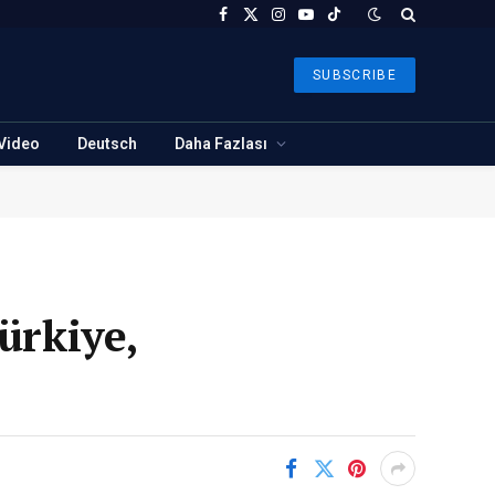
Facebook
X
Instagram
YouTube
TikTok
(Twitter)
SUBSCRIBE
Video
Deutsch
Daha Fazlası
ürkiye,