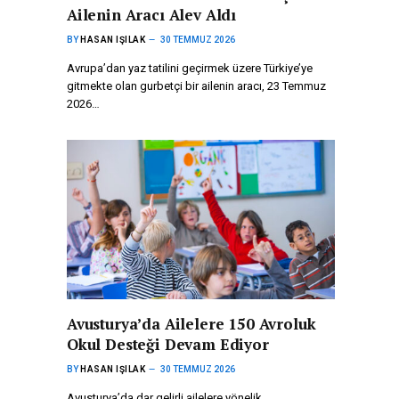
Ailenin Aracı Alev Aldı
BY
HASAN IŞILAK
30 TEMMUZ 2026
Avrupa’dan yaz tatilini geçirmek üzere Türkiye’ye
gitmekte olan gurbetçi bir ailenin aracı, 23 Temmuz
2026…
Avusturya’da Ailelere 150 Avroluk
Okul Desteği Devam Ediyor
BY
HASAN IŞILAK
30 TEMMUZ 2026
Avusturya’da dar gelirli ailelere yönelik