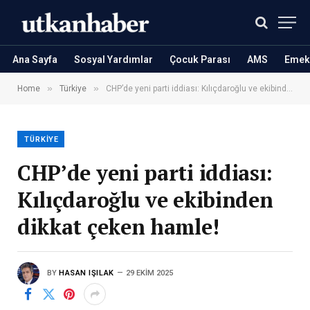
Ana Sayfa
Sosyal Yardımlar
Çocuk Parası
AMS
Emekl
»
»
Home
Türkiye
CHP’de yeni parti iddiası: Kılıçdaroğlu ve ekibinden dikkat çeken hamle!
TÜRKIYE
CHP’de yeni parti iddiası:
Kılıçdaroğlu ve ekibinden
dikkat çeken hamle!
BY
HASAN IŞILAK
29 EKIM 2025