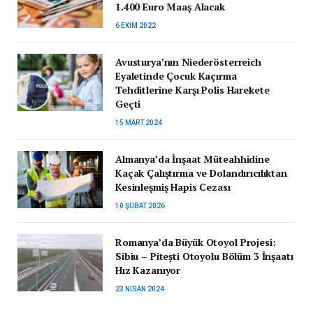
1.400 Euro Maaş Alacak
6 EKIM 2022
Avusturya’nın Niederösterreich
Eyaletinde Çocuk Kaçırma
Tehditlerine Karşı Polis Harekete
Geçti
15 MART 2024
Almanya’da İnşaat Müteahhidine
Kaçak Çalıştırma ve Dolandırıcılıktan
Kesinleşmiş Hapis Cezası
10 ŞUBAT 2026
Romanya’da Büyük Otoyol Projesi:
Sibiu – Pitești Otoyolu Bölüm 3 İnşaatı
Hız Kazanıyor
23 NISAN 2024