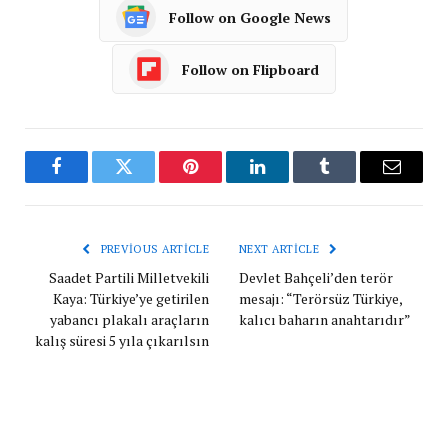
Follow on Google News
Follow on Flipboard
Facebook
Twitter
Pinterest
LinkedIn
Tumblr
Email
PREVIOUS ARTICLE
NEXT ARTICLE
Saadet Partili Milletvekili
Devlet Bahçeli’den terör
Kaya: Türkiye’ye getirilen
mesajı: “Terörsüz Türkiye,
yabancı plakalı araçların
kalıcı baharın anahtarıdır”
kalış süresi 5 yıla çıkarılsın