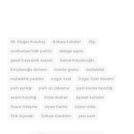
38. Olağan Kurultay
Ankara kulisleri
Chp
cumhuriyet halk partisi
delege sayısı
genel başkanlık seçimi
Kemal Kılıçdaroğlu
Kılıçdaroğlu dönemi
meclis grubu
muhalefet
muhalefet partileri
özgür özel
Özgür Özel dönemi
parti ayrılığı
parti içi çekişme
parti kurma hazırlığı
seçim hazırlığı
Sinan Burhan
siyaset kulisleri
Siyasi Gelişme
siyasi hamle
siyasi iddia
Türk Siyaseti
Türkiye Gündemi
yeni parti