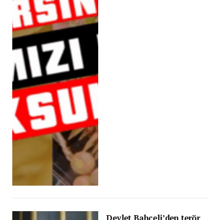
Devlet Bahçeli’den terör