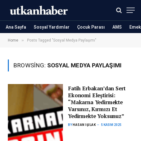
Ana Sayfa
Sosyal Yardımlar
Çocuk Parası
AMS
Emekl
»
Home
Posts Tagged "Sosyal Medya Paylaşımı"
BROWSING:
SOSYAL MEDYA PAYLAŞIMI
Fatih Erbakan’dan Sert
Ekonomi Eleştirisi:
“Makarna Yedirmekte
Varsınız, Kırmızı Et
Yedirmekte Yoksunuz”
BY
HASAN IŞILAK
5 KASIM 2025