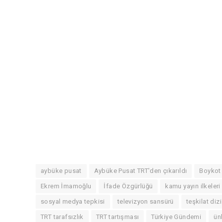
aybüke pusat
Aybüke Pusat TRT'den çıkarıldı
Boykot 
Ekrem İmamoğlu
İfade Özgürlüğü
kamu yayın ilkeleri
sosyal medya tepkisi
televizyon sansürü
teşkilat dizi
TRT tarafsızlık
TRT tartışması
Türkiye Gündemi
ün