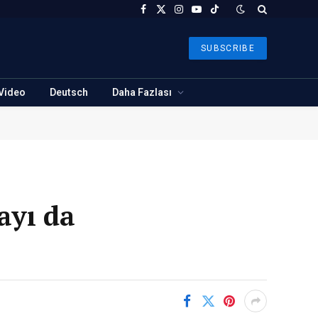
Facebook
X
Instagram
YouTube
TikTok
(Twitter)
SUBSCRIBE
Video
Deutsch
Daha Fazlası
ayı da