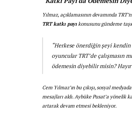
“Katkı Payı da Ödemesin Diye
Yılmaz, açıklamasının devamında TRT’nin
TRT katkı payı
konusunu gündeme taşı
“Herkese önerdiğin şeyi kendin
oyuncular TRT’de çalışmasın mı
ödemesin diyebilir misin? Hayır
Cem Yılmaz’ın bu çıkışı, sosyal medyada
mesajları aldı. Aybüke Pusat’a yönelik k
artarak devam etmesi bekleniyor.