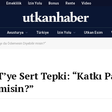
Emeklilik
İzin Yolu
Bonus
Rente
Video
Avusturya
Türkiye
İzin Yolu
Utkan Esim
yı da Ödemesin Diyebilir misin?”
ye Sert Tepki: “Katkı P
misin?”