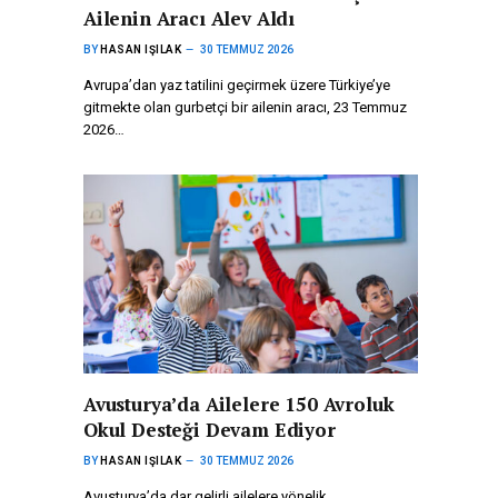
Ailenin Aracı Alev Aldı
BY
HASAN IŞILAK
30 TEMMUZ 2026
Avrupa’dan yaz tatilini geçirmek üzere Türkiye’ye
gitmekte olan gurbetçi bir ailenin aracı, 23 Temmuz
2026…
Avusturya’da Ailelere 150 Avroluk
Okul Desteği Devam Ediyor
BY
HASAN IŞILAK
30 TEMMUZ 2026
Avusturya’da dar gelirli ailelere yönelik