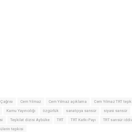
Çağrısı
Cem Yılmaz
Cem Yılmaz açıklama
Cem Yılmaz TRT tepki
Kamu Yayıncılığı
özgürlük
sanatçıya sansür
siyasi sansür
si
Teşkilat dizisi Aybüke
TRT
TRT Katkı Payı
TRT sansür iddi
lülerin tepkisi