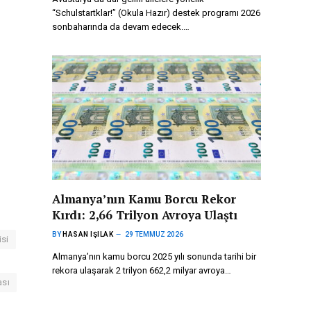
“Schulstartklar!” (Okula Hazır) destek programı 2026
sonbaharında da devam edecek.…
Almanya’nın Kamu Borcu Rekor
Kırdı: 2,66 Trilyon Avroya Ulaştı
BY
HASAN IŞILAK
29 TEMMUZ 2026
si
Almanya’nın kamu borcu 2025 yılı sonunda tarihi bir
rekora ulaşarak 2 trilyon 662,2 milyar avroya…
ası