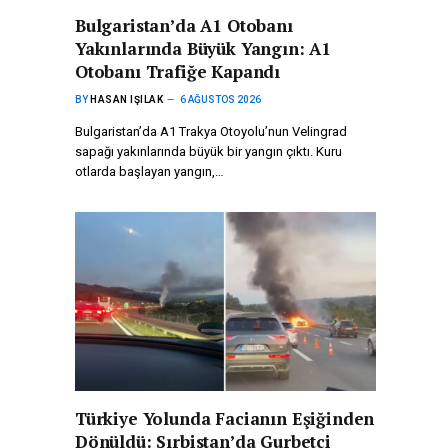
Bulgaristan’da A1 Otobanı
Yakınlarında Büyük Yangın: A1
Otobanı Trafiğe Kapandı
BY
HASAN IŞILAK
6 AĞUSTOS 2026
Bulgaristan’da A1 Trakya Otoyolu’nun Velingrad
sapağı yakınlarında büyük bir yangın çıktı. Kuru
otlarda başlayan yangın,…
Türkiye Yolunda Facianın Eşiğinden
Dönüldü: Sırbistan’da Gurbetçi