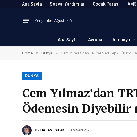
Ana Sayfa
Sosyal Yardımlar
Çocuk Parası
AMS
Perşembe, Ağustos 6
Ana Sayfa
Avrupa
Almanya
»
»
Home
Dünya
Cem Yılmaz’dan TRT’ye Sert Tepki: “Katkı Pa
DÜNYA
Cem Yılmaz’dan TRT’
Ödemesin Diyebilir 
BY
HASAN IŞILAK
3 NISAN 2025