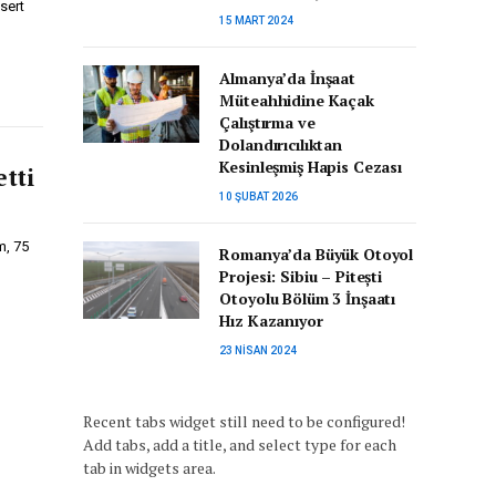
sert
15 MART 2024
Almanya’da İnşaat
Müteahhidine Kaçak
Çalıştırma ve
Dolandırıcılıktan
Kesinleşmiş Hapis Cezası
tti
10 ŞUBAT 2026
m, 75
Romanya’da Büyük Otoyol
Projesi: Sibiu – Pitești
Otoyolu Bölüm 3 İnşaatı
Hız Kazanıyor
23 NISAN 2024
Recent tabs widget still need to be configured!
Add tabs, add a title, and select type for each
tab in widgets area.