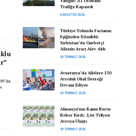
Yangın: A1 Otobanı
Trafiğe Kapandı
6 AĞUSTOS 2026
Türkiye Yolunda Facianın
Eşiğinden Dönüldü:
Sırbistan’da Gurbetçi
Ailenin Aracı Alev Aldı
uklu
30 TEMMUZ 2026
r”
Avusturya’da Ailelere 150
Avroluk Okul Desteği
TRT’de
Devam Ediyor
an
30 TEMMUZ 2026
Almanya’nın Kamu Borcu
Rekor Kırdı: 2,66 Trilyon
Avroya Ulaştı
29 TEMMUZ 2026