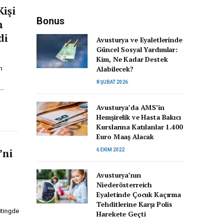
Kişi
Bonus
n
di
Avusturya ve Eyaletlerinde
Güncel Sosyal Yardımlar:
Kim, Ne Kadar Destek
Alabilecek?
m
8 ŞUBAT 2026
.…
Avusturya’da AMS’in
Hemşirelik ve Hasta Bakıcı
Kurslarına Katılanlar 1.400
Euro Maaş Alacak
’ni
6 EKIM 2022
Avusturya’nın
Niederösterreich
Eyaletinde Çocuk Kaçırma
Tehditlerine Karşı Polis
itingde
Harekete Geçti