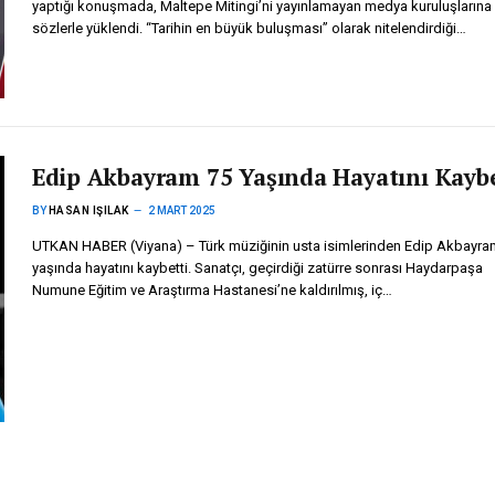
yaptığı konuşmada, Maltepe Mitingi’ni yayınlamayan medya kuruluşlarına 
sözlerle yüklendi. “Tarihin en büyük buluşması” olarak nitelendirdiği…
Edip Akbayram 75 Yaşında Hayatını Kaybe
BY
HASAN IŞILAK
2 MART 2025
UTKAN HABER (Viyana) – Türk müziğinin usta isimlerinden Edip Akbayra
yaşında hayatını kaybetti. Sanatçı, geçirdiği zatürre sonrası Haydarpaşa
Numune Eğitim ve Araştırma Hastanesi’ne kaldırılmış, iç…