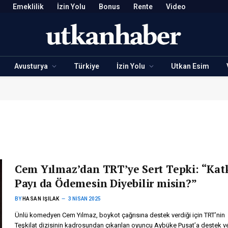
Emeklilik
İzin Yolu
Bonus
Rente
Video
Avusturya
Türkiye
İzin Yolu
Utkan Esim
Cem Yılmaz’dan TRT’ye Sert Tepki: “Kat
Payı da Ödemesin Diyebilir misin?”
BY
HASAN IŞILAK
3 NISAN 2025
Ünlü komedyen Cem Yılmaz, boykot çağrısına destek verdiği için TRT’nin
Teşkilat dizisinin kadrosundan çıkarılan oyuncu Aybüke Pusat’a destek ve