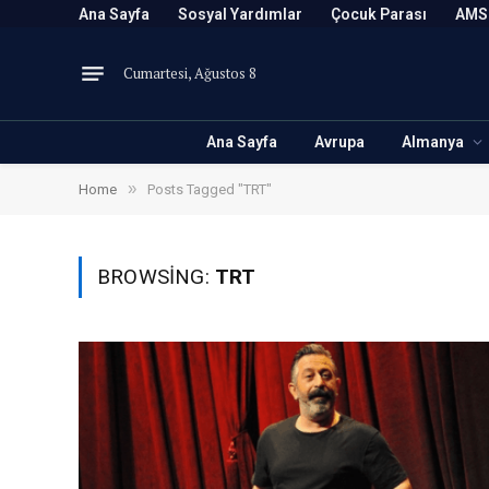
Ana Sayfa
Sosyal Yardımlar
Çocuk Parası
AMS
Cumartesi, Ağustos 8
Ana Sayfa
Avrupa
Almanya
»
Home
Posts Tagged "TRT"
BROWSING:
TRT