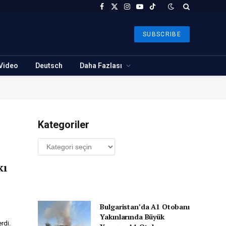
Facebook
X
Instagram
YouTube
TikTok
(Twitter)
SUBSCRIBE
Video
Deutsch
Daha Fazlası
Kategoriler
Kategoriler
kı
Bulgaristan’da A1 Otobanı
Yakınlarında Büyük
rdi.