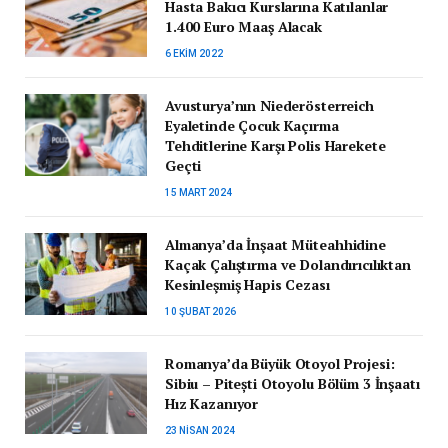
Hasta Bakıcı Kurslarına Katılanlar
1.400 Euro Maaş Alacak
6 EKIM 2022
Avusturya’nın Niederösterreich
Eyaletinde Çocuk Kaçırma
Tehditlerine Karşı Polis Harekete
Geçti
15 MART 2024
Almanya’da İnşaat Müteahhidine
Kaçak Çalıştırma ve Dolandırıcılıktan
Kesinleşmiş Hapis Cezası
10 ŞUBAT 2026
Romanya’da Büyük Otoyol Projesi:
Sibiu – Pitești Otoyolu Bölüm 3 İnşaatı
Hız Kazanıyor
23 NISAN 2024