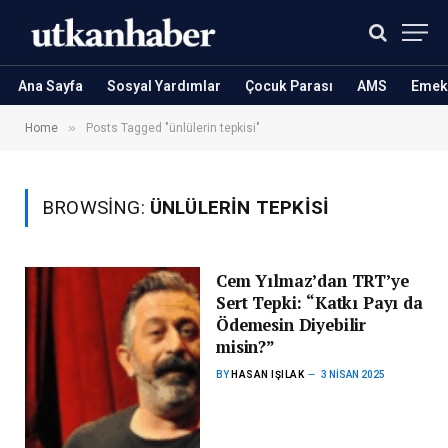
Ana Sayfa
Sosyal Yardımlar
Çocuk Parası
AMS
Emekl
»
Home
Posts Tagged "ünlülerin tepkisi"
BROWSING:
ÜNLÜLERIN TEPKISI
Cem Yılmaz’dan TRT’ye
Sert Tepki: “Katkı Payı da
Ödemesin Diyebilir
misin?”
BY
HASAN IŞILAK
3 NISAN 2025