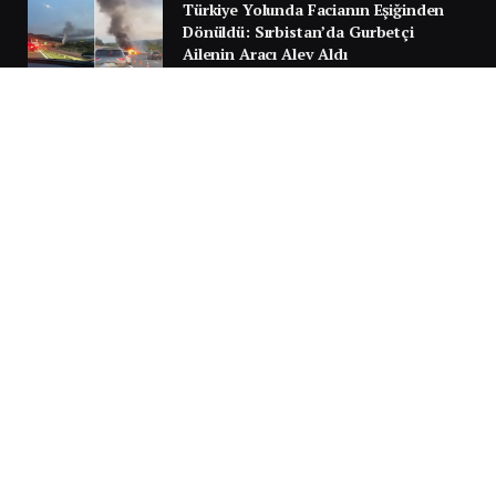
Türkiye Yolunda Facianın Eşiğinden
Dönüldü: Sırbistan’da Gurbetçi
Ailenin Aracı Alev Aldı
30 TEMMUZ 2026
Next
…
1
2
3
3.951
SILA YOLU 2025
Video
oynatıcı