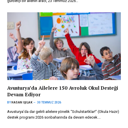
gurbetçi bir ailenin aracı, 23 Temmuz 2026…
Avusturya’da Ailelere 150 Avroluk Okul Desteği
Devam Ediyor
BY
HASAN IŞILAK
30 TEMMUZ 2026
Avusturya’da dar gelirli ailelere yönelik “Schulstartklar!” (Okula Hazır)
destek programı 2026 sonbaharında da devam edecek.…