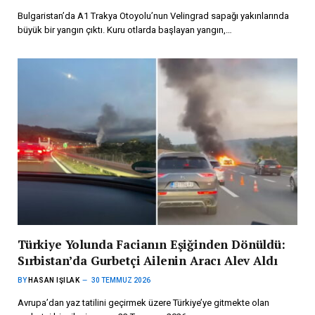
Bulgaristan’da A1 Trakya Otoyolu’nun Velingrad sapağı yakınlarında
büyük bir yangın çıktı. Kuru otlarda başlayan yangın,…
Türkiye Yolunda Facianın Eşiğinden Dönüldü:
Sırbistan’da Gurbetçi Ailenin Aracı Alev Aldı
BY
HASAN IŞILAK
30 TEMMUZ 2026
Avrupa’dan yaz tatilini geçirmek üzere Türkiye’ye gitmekte olan