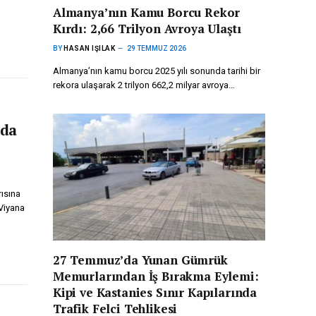
Almanya’nın Kamu Borcu Rekor
Kırdı: 2,66 Trilyon Avroya Ulaştı
BY
HASAN IŞILAK
29 TEMMUZ 2026
Almanya’nın kamu borcu 2025 yılı sonunda tarihi bir
rekora ulaşarak 2 trilyon 662,2 milyar avroya…
nda
rısına
 Viyana
27 Temmuz’da Yunan Gümrük
Memurlarından İş Bırakma Eylemi:
Kipi ve Kastanies Sınır Kapılarında
Trafik Felci Tehlikesi