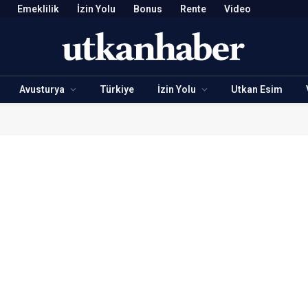
Emeklilik
İzin Yolu
Bonus
Rente
Video
Avusturya
Türkiye
İzin Yolu
Utkan Esim