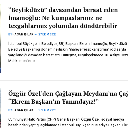
“Beylikdüzü” davasından beraat eden
İmamoğlu: Ne kumpaslarınız ne
tezgahlarınız yolumdan döndürebilir
BY
HASAN IŞILAK
27 EKIM 2025
İstanbul Büyükşehir Belediye (İBB) Başkanı Ekrem İmamoğlu, Beylikdüzü
Belediye Başkanlığı dönemine ilişkin “ihaleye fesat karıştırma” iddiasıyla
yargılandığı davadan beraat etti. Duruşma, Büyükçekmece 10. Asliye Cez
Mahkemesi’nde…
Özgür Özel’den Çağlayan Meydanı’na Çağ
“Ekrem Başkan’ın Yanındayız!”
BY
HASAN IŞILAK
27 EKIM 2025
Cumhuriyet Halk Partisi (CHP) Genel Başkanı Özgür Özel, sosyal medya
hesabından yaptığı açıklamada İstanbul Büyükşehir Belediye Başkanı Ek