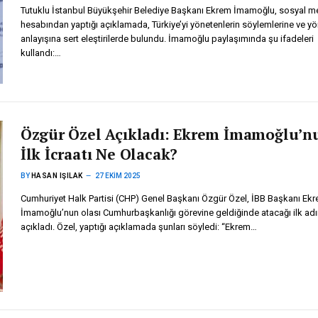
Tutuklu İstanbul Büyükşehir Belediye Başkanı Ekrem İmamoğlu, sosyal 
hesabından yaptığı açıklamada, Türkiye’yi yönetenlerin söylemlerine ve y
anlayışına sert eleştirilerde bulundu. İmamoğlu paylaşımında şu ifadeleri
kullandı:…
Özgür Özel Açıkladı: Ekrem İmamoğlu’n
İlk İcraatı Ne Olacak?
BY
HASAN IŞILAK
27 EKIM 2025
Cumhuriyet Halk Partisi (CHP) Genel Başkanı Özgür Özel, İBB Başkanı Ek
İmamoğlu’nun olası Cumhurbaşkanlığı görevine geldiğinde atacağı ilk ad
açıkladı. Özel, yaptığı açıklamada şunları söyledi: “Ekrem…