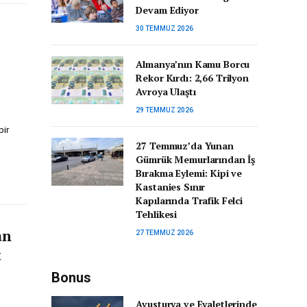
Devam Ediyor
30 TEMMUZ 2026
Almanya’nın Kamu Borcu
Rekor Kırdı: 2,66 Trilyon
Avroya Ulaştı
29 TEMMUZ 2026
bir
27 Temmuz’da Yunan
Gümrük Memurlarından İş
Bırakma Eylemi: Kipi ve
Kastanies Sınır
Kapılarında Trafik Felci
Tehlikesi
an
27 TEMMUZ 2026
t
Bonus
Avusturya ve Eyaletlerinde