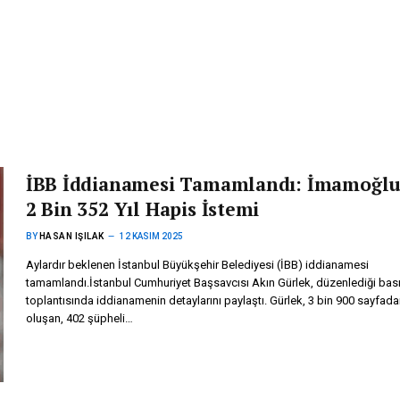
İBB İddianamesi Tamamlandı: İmamoğlu
2 Bin 352 Yıl Hapis İstemi
BY
HASAN IŞILAK
12 KASIM 2025
Aylardır beklenen İstanbul Büyükşehir Belediyesi (İBB) iddianamesi
tamamlandı.İstanbul Cumhuriyet Başsavcısı Akın Gürlek, düzenlediği bas
toplantısında iddianamenin detaylarını paylaştı. Gürlek, 3 bin 900 sayfad
oluşan, 402 şüpheli…