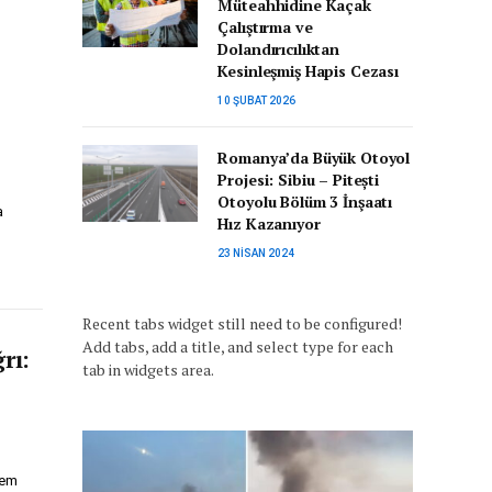
Müteahhidine Kaçak
Çalıştırma ve
Dolandırıcılıktan
Kesinleşmiş Hapis Cezası
10 ŞUBAT 2026
Romanya’da Büyük Otoyol
Projesi: Sibiu – Pitești
Otoyolu Bölüm 3 İnşaatı
a
Hız Kazanıyor
23 NISAN 2024
Recent tabs widget still need to be configured!
Add tabs, add a title, and select type for each
rı:
tab in widgets area.
rem