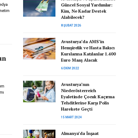
Güncel Sosyal Yardımlar:
medya
Kim, Ne Kadar Destek
önetim
Alabilecek?
8 ŞUBAT 2026
Avusturya’da AMS’in
Hemşirelik ve Hasta Bakıcı
Kurslarına Katılanlar 1.400
un
Euro Maaş Alacak
6 EKIM 2022
Avusturya’nın
rem
Niederösterreich
ımı
Eyaletinde Çocuk Kaçırma
Tehditlerine Karşı Polis
Harekete Geçti
15 MART 2024
Almanya’da İnşaat