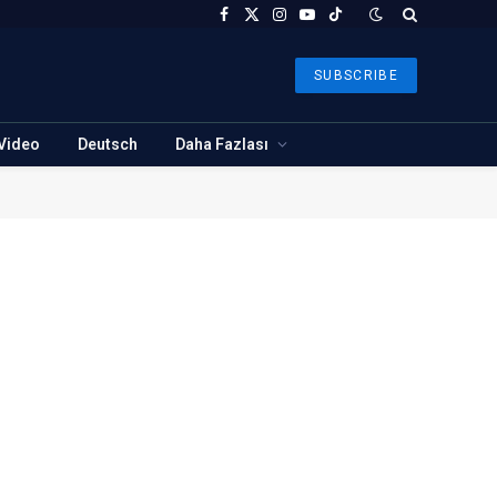
Facebook
X
Instagram
YouTube
TikTok
(Twitter)
SUBSCRIBE
Video
Deutsch
Daha Fazlası