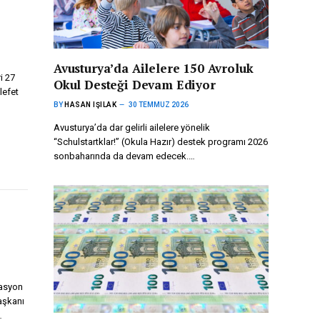
Avusturya’da Ailelere 150 Avroluk
i 27
Okul Desteği Devam Ediyor
lefet
BY
HASAN IŞILAK
30 TEMMUZ 2026
Avusturya’da dar gelirli ailelere yönelik
“Schulstartklar!” (Okula Hazır) destek programı 2026
sonbaharında da devam edecek.…
gasyon
aşkanı
…