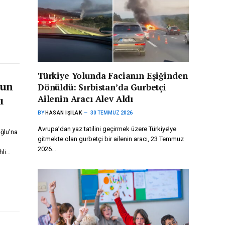
Türkiye Yolunda Facianın Eşiğinden
nun
Dönüldü: Sırbistan’da Gurbetçi
Ailenin Aracı Alev Aldı
ı
BY
HASAN IŞILAK
30 TEMMUZ 2026
Avrupa’dan yaz tatilini geçirmek üzere Türkiye’ye
ğlu’na
gitmekte olan gurbetçi bir ailenin aracı, 23 Temmuz
2026…
hli…