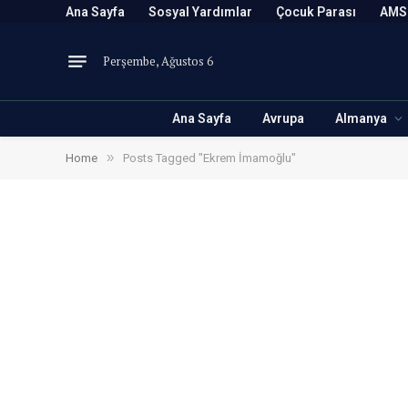
Ana Sayfa
Sosyal Yardımlar
Çocuk Parası
AMS
Perşembe, Ağustos 6
Ana Sayfa
Avrupa
Almanya
»
Home
Posts Tagged "Ekrem İmamoğlu"