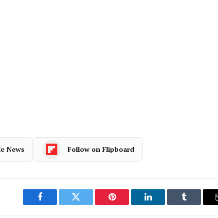
le News
Follow on Flipboard
Facebook
Twitter
Pinterest
LinkedIn
Tumblr