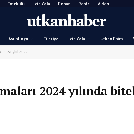
Emeklilik
İzin Yolu
Bonus
Rente
Video
Avusturya
Türkiye
İzin Yolu
Utkan Esim
lir | 6 Eylül 2022
maları 2024 yılında bitebi