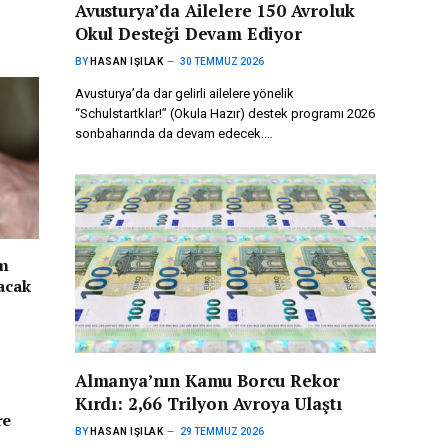
Avusturya’da Ailelere 150 Avroluk
Okul Desteği Devam Ediyor
BY
HASAN IŞILAK
30 TEMMUZ 2026
Avusturya’da dar gelirli ailelere yönelik
“Schulstartklar!” (Okula Hazır) destek programı 2026
sonbaharında da devam edecek.…
im
acak
Almanya’nın Kamu Borcu Rekor
Kırdı: 2,66 Trilyon Avroya Ulaştı
re
BY
HASAN IŞILAK
29 TEMMUZ 2026