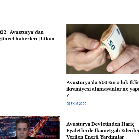
22 | Avusturya’dan
üncel haberleri | Utkan
Avusturya’da 500 Euro’luk İkl
ikramiyesi alamayanlar ne yap
?
25 EKIM 2022
Avusturya Devletinden Hariç
Eyaletlerde İkametgah Edenle
Verilen Enerji Yardımlar