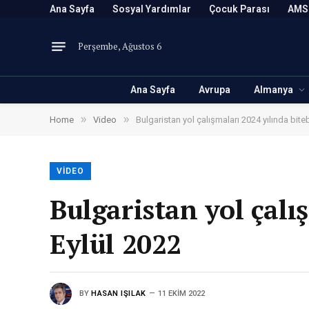
Ana Sayfa
Sosyal Yardımlar
Çocuk Parası
AMS
Perşembe, Ağustos 6
Ana Sayfa
Avrupa
Almanya
»
»
Home
Video
Bulgaristan yol çalışmaları 2024 yılında bitebi
VIDEO
Bulgaristan yol çalış
Eylül 2022
BY
HASAN IŞILAK
11 EKIM 2022