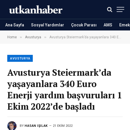
Ana Sayfa
Sosyal Yardımlar
Çocuk Parası
AMS
Emekl
»
»
Home
Avusturya
Avusturya Steiermark’da yaşayanlara 340 Euro Enerji yardım başvuruları 1 Ekim 2022’de başladı
AVUSTURYA
Avusturya Steiermark’da
yaşayanlara 340 Euro
Enerji yardım başvuruları 1
Ekim 2022’de başladı
BY
HASAN IŞILAK
21 EKIM 2022