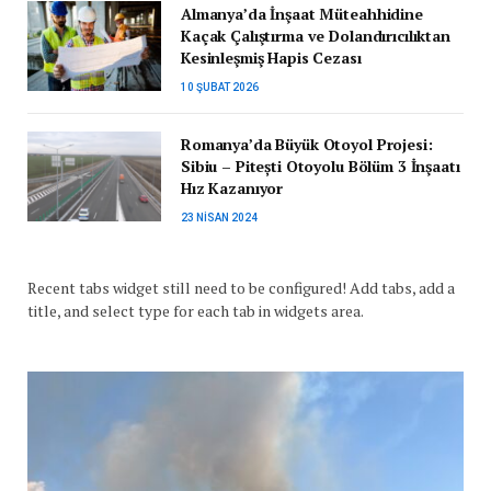
Almanya’da İnşaat Müteahhidine
Kaçak Çalıştırma ve Dolandırıcılıktan
Kesinleşmiş Hapis Cezası
10 ŞUBAT 2026
Romanya’da Büyük Otoyol Projesi:
Sibiu – Pitești Otoyolu Bölüm 3 İnşaatı
Hız Kazanıyor
23 NISAN 2024
Recent tabs widget still need to be configured! Add tabs, add a
title, and select type for each tab in widgets area.