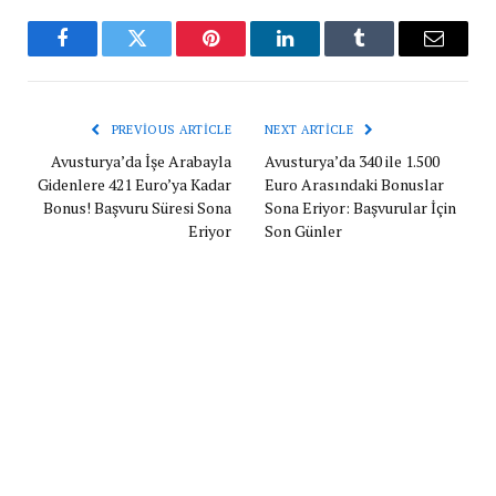
Facebook
Twitter
Pinterest
LinkedIn
Tumblr
Email
PREVIOUS ARTICLE
NEXT ARTICLE
Avusturya’da İşe Arabayla
Avusturya’da 340 ile 1.500
Gidenlere 421 Euro’ya Kadar
Euro Arasındaki Bonuslar
Bonus! Başvuru Süresi Sona
Sona Eriyor: Başvurular İçin
Eriyor
Son Günler