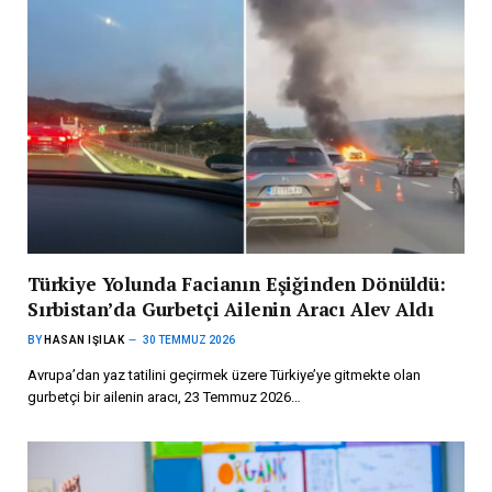
Türkiye Yolunda Facianın Eşiğinden Dönüldü:
Sırbistan’da Gurbetçi Ailenin Aracı Alev Aldı
BY
HASAN IŞILAK
30 TEMMUZ 2026
Avrupa’dan yaz tatilini geçirmek üzere Türkiye’ye gitmekte olan
gurbetçi bir ailenin aracı, 23 Temmuz 2026…