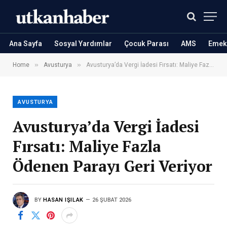
Ana Sayfa
Sosyal Yardımlar
Çocuk Parası
AMS
Emekl
»
»
Home
Avusturya
Avusturya’da Vergi İadesi Fırsatı: Maliye Fazla Ödenen Parayı Geri Veriyor
AVUSTURYA
Avusturya’da Vergi İadesi
Fırsatı: Maliye Fazla
Ödenen Parayı Geri Veriyor
BY
HASAN IŞILAK
26 ŞUBAT 2026