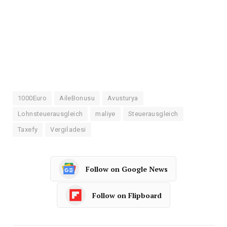
1000Euro
AileBonusu
Avusturya
Lohnsteuerausgleich
maliye
Steuerausgleich
Taxefy
Vergiİadesi
Follow on Google News
Follow on Flipboard