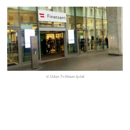
© Utkan Tv/Hasan Işılak