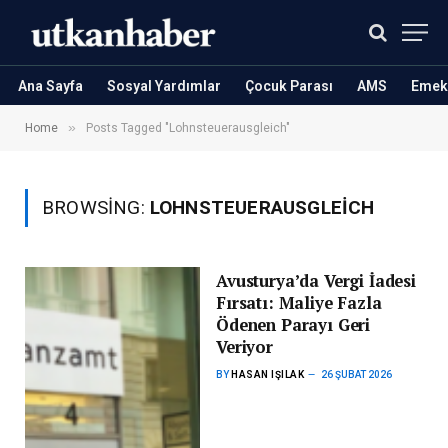
Ana Sayfa
Sosyal Yardımlar
Çocuk Parası
AMS
Emekl
»
Home
Posts Tagged "Lohnsteuerausgleich"
BROWSING:
LOHNSTEUERAUSGLEICH
Avusturya’da Vergi İadesi
Fırsatı: Maliye Fazla
Ödenen Parayı Geri
Veriyor
BY
HASAN IŞILAK
26 ŞUBAT 2026