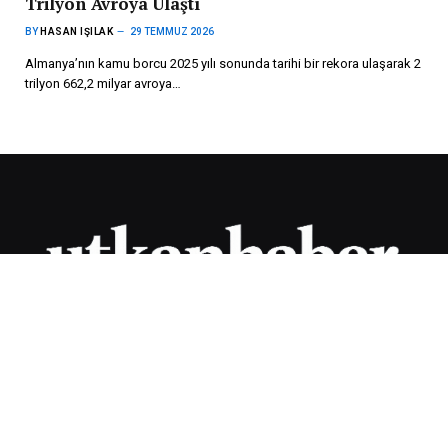
Trilyon Avroya Ulaştı
BY
HASAN IŞILAK
29 TEMMUZ 2026
Almanya’nın kamu borcu 2025 yılı sonunda tarihi bir rekora ulaşarak 2
trilyon 662,2 milyar avroya…
„Die aktuellsten Nachrichten aus Deutschland und Österreich!
Wir informieren Sie stets über Verkehrsbedingungen in Europa,
soziale Leistungen, Renten- und Finanznachrichten.“
SON HABERLER