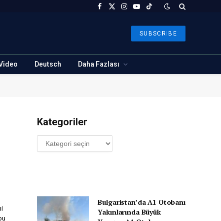
Facebook
X
Instagram
YouTube
TikTok
(Twitter)
SUBSCRIBE
Video
Deutsch
Daha Fazlası
Kategoriler
Kategoriler
Bulgaristan’da A1 Otobanı
ni
Yakınlarında Büyük
bu