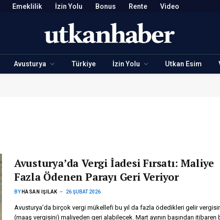
Emeklilik
İzin Yolu
Bonus
Rente
Video
Avusturya
Türkiye
İzin Yolu
Utkan Esim
Avusturya’da Vergi İadesi Fırsatı: Maliye
Fazla Ödenen Parayı Geri Veriyor
BY
HASAN IŞILAK
26 ŞUBAT 2026
Avusturya’da birçok vergi mükellefi bu yıl da fazla ödedikleri gelir vergisi
(maaş vergisini) maliyeden geri alabilecek. Mart ayının başından itibaren 