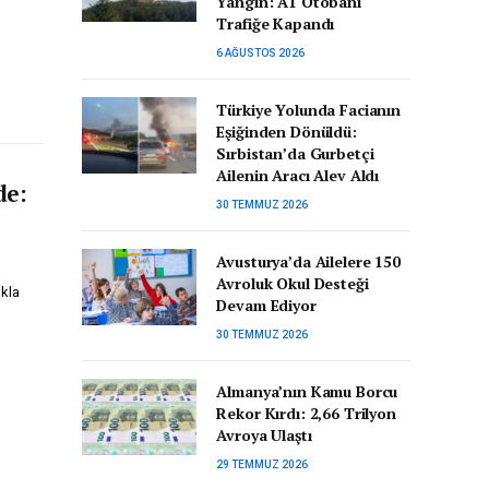
Yangın: A1 Otobanı
Trafiğe Kapandı
6 AĞUSTOS 2026
Türkiye Yolunda Facianın
Eşiğinden Dönüldü:
Sırbistan’da Gurbetçi
Ailenin Aracı Alev Aldı
de:
30 TEMMUZ 2026
Avusturya’da Ailelere 150
Avroluk Okul Desteği
ıkla
Devam Ediyor
30 TEMMUZ 2026
Almanya’nın Kamu Borcu
Rekor Kırdı: 2,66 Trilyon
Avroya Ulaştı
29 TEMMUZ 2026