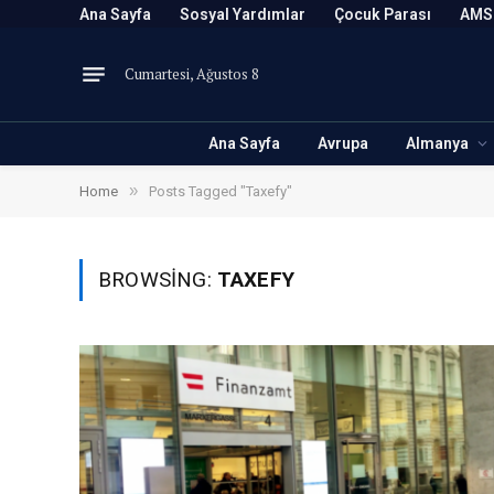
Ana Sayfa
Sosyal Yardımlar
Çocuk Parası
AMS
Cumartesi, Ağustos 8
Ana Sayfa
Avrupa
Almanya
»
Home
Posts Tagged "Taxefy"
BROWSING:
TAXEFY