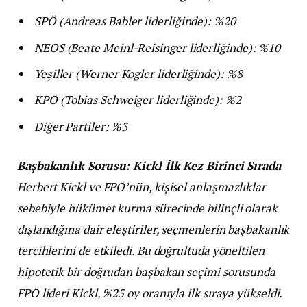
SPÖ (Andreas Babler liderliğinde): %20
NEOS (Beate Meinl-Reisinger liderliğinde): %10
Yeşiller (Werner Kogler liderliğinde): %8
KPÖ (Tobias Schweiger liderliğinde): %2
Diğer Partiler: %3
Başbakanlık Sorusu: Kickl İlk Kez Birinci Sırada
Herbert Kickl ve FPÖ’nün, kişisel anlaşmazlıklar
sebebiyle hükümet kurma sürecinde bilinçli olarak
dışlandığına dair eleştiriler, seçmenlerin başbakanlık
tercihlerini de etkiledi. Bu doğrultuda yöneltilen
hipotetik bir doğrudan başbakan seçimi sorusunda
FPÖ lideri Kickl, %25 oy oranıyla ilk sıraya yükseldi.