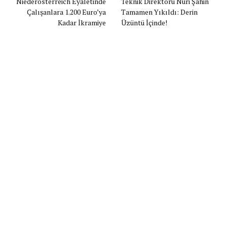
Niederösterreich Eyaletinde
Teknik Direktörü Nuri Şahin
Çalışanlara 1.200 Euro’ya
Tamamen Yıkıldı: Derin
Kadar İkramiye
Üzüntü İçinde!