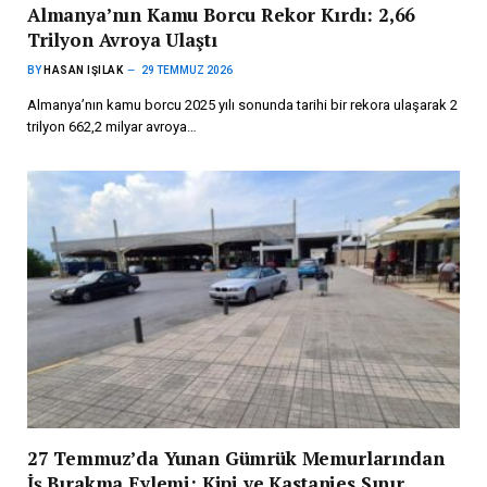
Almanya’nın Kamu Borcu Rekor Kırdı: 2,66
Trilyon Avroya Ulaştı
BY
HASAN IŞILAK
29 TEMMUZ 2026
Almanya’nın kamu borcu 2025 yılı sonunda tarihi bir rekora ulaşarak 2
trilyon 662,2 milyar avroya…
27 Temmuz’da Yunan Gümrük Memurlarından
İş Bırakma Eylemi: Kipi ve Kastanies Sınır