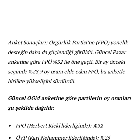
Anket Sonuçları: Özgürlük Partisi’ne (FPÖ) yönelik
desteğin daha da güçlendiği görüldü. Güncel Pazar
anketine göre FPÖ %32 ile öne geçti. Bir ay önceki
seçimde %28,9 oy oranı elde eden FPÖ, bu anketle
birlikte yükselişini sürdürdü.
Güncel OGM anketine göre partilerin oy oranları
şu şekilde dağıldı:
FPÖ (Herbert Kickl liderliğinde): %32
ÖVP (Karl Nehammer liderliğinde): %25