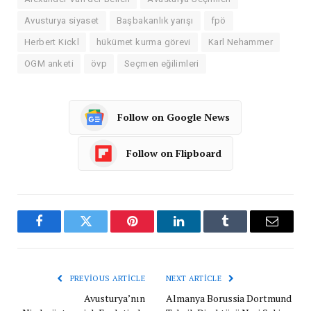
Avusturya siyaset
Başbakanlık yarışı
fpö
Herbert Kickl
hükümet kurma görevi
Karl Nehammer
OGM anketi
övp
Seçmen eğilimleri
Follow on Google News
Follow on Flipboard
Facebook
Twitter
Pinterest
LinkedIn
Tumblr
Email
PREVIOUS ARTICLE
NEXT ARTICLE
Avusturya’nın
Almanya Borussia Dortmund