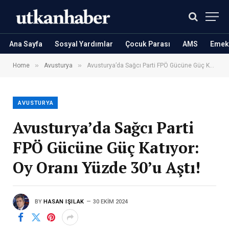
Ana Sayfa
Sosyal Yardımlar
Çocuk Parası
AMS
Emekl
»
»
Home
Avusturya
Avusturya’da Sağcı Parti FPÖ Gücüne Güç Katıyor: Oy Oranı Yüzde 30’u Aştı!
AVUSTURYA
Avusturya’da Sağcı Parti
FPÖ Gücüne Güç Katıyor:
Oy Oranı Yüzde 30’u Aştı!
BY
HASAN IŞILAK
30 EKIM 2024