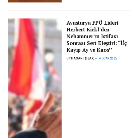
Avusturya FPÖ Lideri
Herbert Kickl’den
Nehammer’ın İstifası
Sonrası Sert Eleştiri: “Üç
Kayıp Ay ve Kaos’’
BY
HASAN IŞILAK
4 OCAK 2025