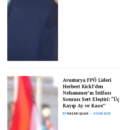
Avusturya FPÖ Lideri
Herbert Kickl’den
Nehammer’ın İstifası
Sonrası Sert Eleştiri: “Üç
Kayıp Ay ve Kaos’’
BY
HASAN IŞILAK
4 OCAK 2025