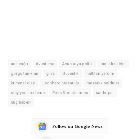
acil çağrı
Avusturya
Avusturya polisi
bıçaklı saldırı
görgü tanıkları
graz
Güvenlik
halktan yardım
kriminal olay
Leonhard Mezarlığı
mezarlık saldırısı
olay yeri inceleme
Polis Soruşturması
saldırgan
suç haberi
Follow on Google News