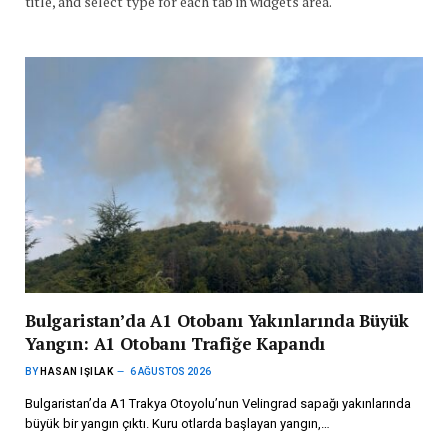
title, and select type for each tab in widgets area.
Bulgaristan’da A1 Otobanı Yakınlarında Büyük
Yangın: A1 Otobanı Trafiğe Kapandı
BY
HASAN IŞILAK
6 AĞUSTOS 2026
Bulgaristan’da A1 Trakya Otoyolu’nun Velingrad sapağı yakınlarında
büyük bir yangın çıktı. Kuru otlarda başlayan yangın,…