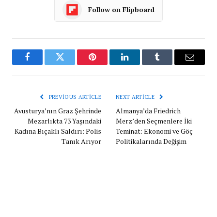
Follow on Flipboard
Facebook
Twitter
Pinterest
LinkedIn
Tumblr
Email
PREVIOUS ARTICLE
NEXT ARTICLE
Avusturya’nın Graz Şehrinde
Almanya’da Friedrich
Mezarlıkta 73 Yaşındaki
Merz’den Seçmenlere İki
Kadına Bıçaklı Saldırı: Polis
Teminat: Ekonomi ve Göç
Tanık Arıyor
Politikalarında Değişim