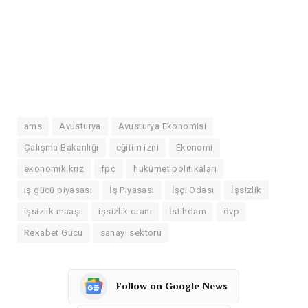
ams
Avusturya
Avusturya Ekonomisi
Çalışma Bakanlığı
eğitim izni
Ekonomi
ekonomik kriz
fpö
hükümet politikaları
iş gücü piyasası
İş Piyasası
İşçi Odası
İşsizlik
işsizlik maaşı
işsizlik oranı
İstihdam
övp
Rekabet Gücü
sanayi sektörü
Follow on Google News