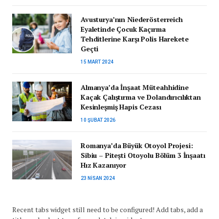
Avusturya’nın Niederösterreich
Eyaletinde Çocuk Kaçırma
Tehditlerine Karşı Polis Harekete
Geçti
15 MART 2024
Almanya’da İnşaat Müteahhidine
Kaçak Çalıştırma ve Dolandırıcılıktan
Kesinleşmiş Hapis Cezası
10 ŞUBAT 2026
Romanya’da Büyük Otoyol Projesi:
Sibiu – Pitești Otoyolu Bölüm 3 İnşaatı
Hız Kazanıyor
23 NISAN 2024
Recent tabs widget still need to be configured! Add tabs, add a