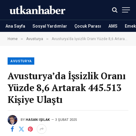
Ana Sayfa
Sosyal Yardımlar
Çocuk Parası
AMS
Emekl
»
»
Home
Avusturya
Avusturya’da İşsizlik Oranı Yüzde 8,6 Artarak 445.513 Kişiye Ulaştı
AVUSTURYA
Avusturya’da İşsizlik Oranı
Yüzde 8,6 Artarak 445.513
Kişiye Ulaştı
BY
HASAN IŞILAK
3 ŞUBAT 2025