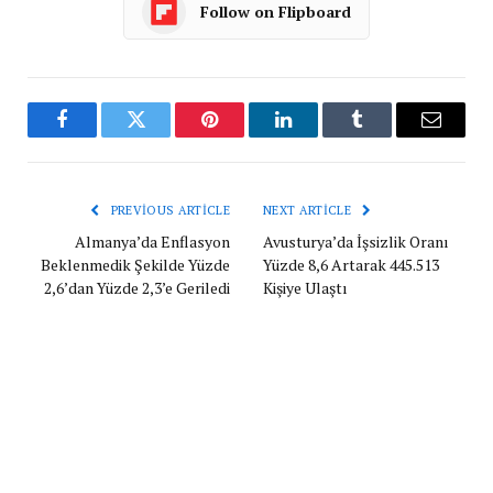
Follow on Flipboard
Facebook
Twitter
Pinterest
LinkedIn
Tumblr
Email
PREVIOUS ARTICLE
NEXT ARTICLE
Almanya’da Enflasyon
Avusturya’da İşsizlik Oranı
Beklenmedik Şekilde Yüzde
Yüzde 8,6 Artarak 445.513
2,6’dan Yüzde 2,3’e Geriledi
Kişiye Ulaştı