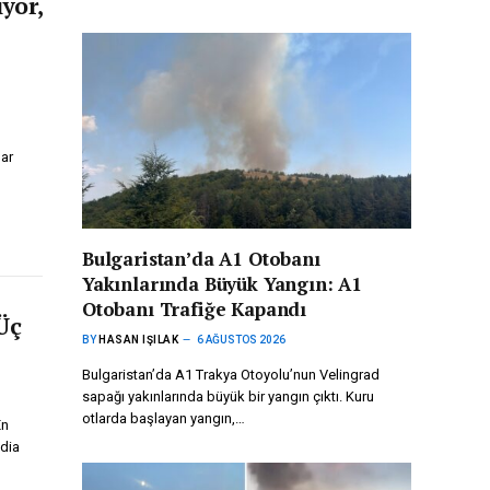
yor,
lar
Bulgaristan’da A1 Otobanı
Yakınlarında Büyük Yangın: A1
Otobanı Trafiğe Kapandı
Üç
BY
HASAN IŞILAK
6 AĞUSTOS 2026
Bulgaristan’da A1 Trakya Otoyolu’nun Velingrad
sapağı yakınlarında büyük bir yangın çıktı. Kuru
otlarda başlayan yangın,…
En
udia