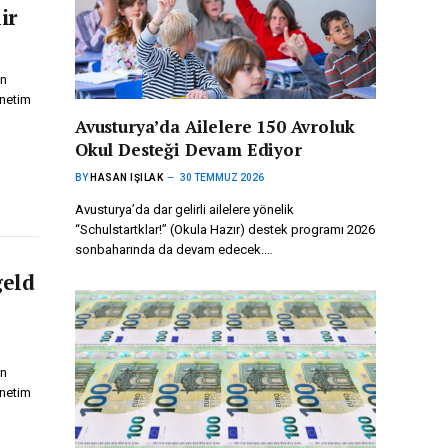
ir
in
önetim
Avusturya’da Ailelere 150 Avroluk
Okul Desteği Devam Ediyor
BY
HASAN IŞILAK
30 TEMMUZ 2026
Avusturya’da dar gelirli ailelere yönelik
“Schulstartklar!” (Okula Hazır) destek programı 2026
sonbaharında da devam edecek.…
geld
in
önetim