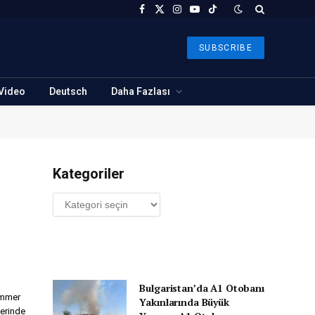
Facebook
X
Instagram
YouTube
TikTok
(Twitter)
SUBSCRIBE
Video
Deutsch
Daha Fazlası
Kategoriler
Kategoriler
Bulgaristan’da A1 Otobanı
ammer
Yakınlarında Büyük
yerinde