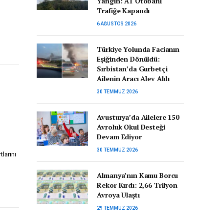
Yangın: A1 Otobanı
Trafiğe Kapandı
6 AĞUSTOS 2026
Türkiye Yolunda Facianın
Eşiğinden Dönüldü:
Sırbistan’da Gurbetçi
Ailenin Aracı Alev Aldı
30 TEMMUZ 2026
Avusturya’da Ailelere 150
Avroluk Okul Desteği
Devam Ediyor
30 TEMMUZ 2026
larını
Almanya’nın Kamu Borcu
Rekor Kırdı: 2,66 Trilyon
Avroya Ulaştı
29 TEMMUZ 2026