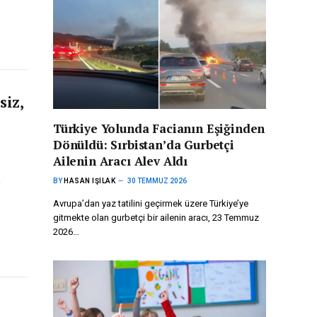
siz,
Türkiye Yolunda Facianın Eşiğinden
Dönüldü: Sırbistan’da Gurbetçi
Ailenin Aracı Alev Aldı
a
BY
HASAN IŞILAK
30 TEMMUZ 2026
Avrupa’dan yaz tatilini geçirmek üzere Türkiye’ye
gitmekte olan gurbetçi bir ailenin aracı, 23 Temmuz
2026…