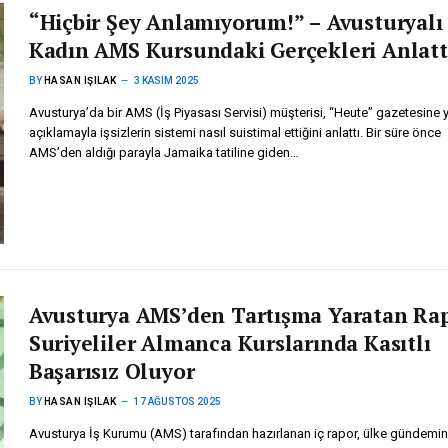
“Hiçbir Şey Anlamıyorum!” – Avusturyalı
Kadın AMS Kursundaki Gerçekleri Anlatt
BY
HASAN IŞILAK
3 KASIM 2025
Avusturya’da bir AMS (İş Piyasası Servisi) müşterisi, “Heute” gazetesine y
açıklamayla işsizlerin sistemi nasıl suistimal ettiğini anlattı. Bir süre önce
AMS’den aldığı parayla Jamaika tatiline giden…
Avusturya AMS’den Tartışma Yaratan Ra
Suriyeliler Almanca Kurslarında Kasıtlı
Başarısız Oluyor
BY
HASAN IŞILAK
17 AĞUSTOS 2025
Avusturya İş Kurumu (AMS) tarafından hazırlanan iç rapor, ülke gündemi