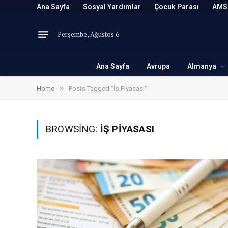
Ana Sayfa
Sosyal Yardımlar
Çocuk Parası
AMS
Perşembe, Ağustos 6
Ana Sayfa
Avrupa
Almanya
»
Home
Posts Tagged "İş Piyasası"
BROWSING:
İŞ PIYASASI