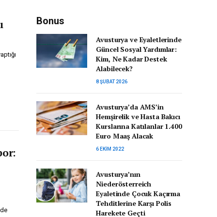
Bonus
ı
Avusturya ve Eyaletlerinde
Güncel Sosyal Yardımlar:
aptığı
Kim, Ne Kadar Destek
Alabilecek?
8 ŞUBAT 2026
Avusturya’da AMS’in
Hemşirelik ve Hasta Bakıcı
Kurslarına Katılanlar 1.400
Euro Maaş Alacak
por:
6 EKIM 2022
Avusturya’nın
Niederösterreich
Eyaletinde Çocuk Kaçırma
Tehditlerine Karşı Polis
nde
Harekete Geçti