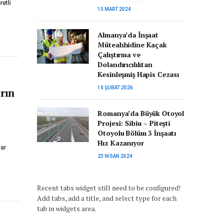
retli
15 MART 2024
Almanya’da İnşaat
Müteahhidine Kaçak
Çalıştırma ve
Dolandırıcılıktan
Kesinleşmiş Hapis Cezası
10 ŞUBAT 2026
arın
Romanya’da Büyük Otoyol
Projesi: Sibiu – Pitești
Otoyolu Bölüm 3 İnşaatı
Hız Kazanıyor
lar
23 NISAN 2024
Recent tabs widget still need to be configured!
Add tabs, add a title, and select type for each
tab in widgets area.