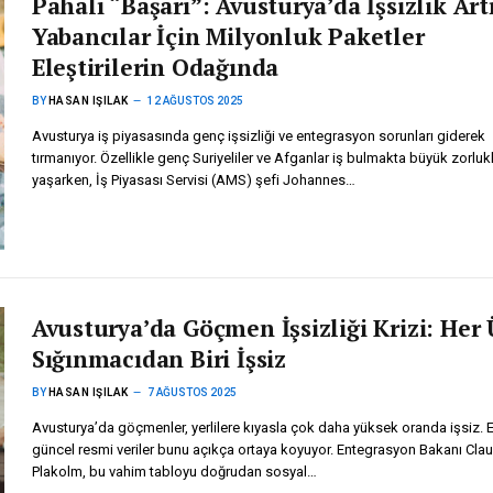
Pahalı “Başarı”: Avusturya’da İşsizlik Artı
Yabancılar İçin Milyonluk Paketler
Eleştirilerin Odağında
BY
HASAN IŞILAK
12 AĞUSTOS 2025
Avusturya iş piyasasında genç işsizliği ve entegrasyon sorunları giderek
tırmanıyor. Özellikle genç Suriyeliler ve Afganlar iş bulmakta büyük zorluk
yaşarken, İş Piyasası Servisi (AMS) şefi Johannes…
Avusturya’da Göçmen İşsizliği Krizi: Her 
Sığınmacıdan Biri İşsiz
BY
HASAN IŞILAK
7 AĞUSTOS 2025
Avusturya’da göçmenler, yerlilere kıyasla çok daha yüksek oranda işsiz. 
güncel resmi veriler bunu açıkça ortaya koyuyor. Entegrasyon Bakanı Cla
Plakolm, bu vahim tabloyu doğrudan sosyal…