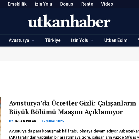
Emeklilik
İzin Yolu
Bonus
Rente
Video
Avusturya
Türkiye
İzin Yolu
Utkan Esim
Avusturya’da Ücretler Gizli: Çalışanların
Büyük Bölümü Maaşını Açıklamıyor
BY
HASAN IŞILAK
12 ŞUBAT 2026
Avusturya’da para konuşmak hâlâ tabu olmaya devam ediyor. Arbeiterk
(AK) tarafından yaptırılan bir araştırmaya göre, çalışanların yüzde 59’u iş 