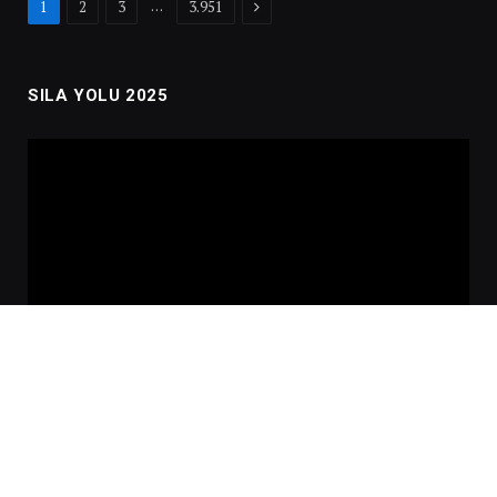
Next
…
1
2
3
3.951
SILA YOLU 2025
Video
oynatıcı
00:00
02:01:00