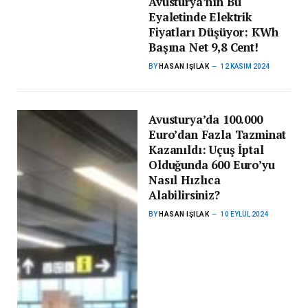
Avusturya’nın Bu
Eyaletinde Elektrik
Fiyatları Düşüyor: KWh
Başına Net 9,8 Cent!
BY
HASAN IŞILAK
12 KASIM 2024
Avusturya’da 100.000
Euro’dan Fazla Tazminat
Kazanıldı: Uçuş İptal
Olduğunda 600 Euro’yu
Nasıl Hızlıca
Alabilirsiniz?
BY
HASAN IŞILAK
10 EYLÜL 2024