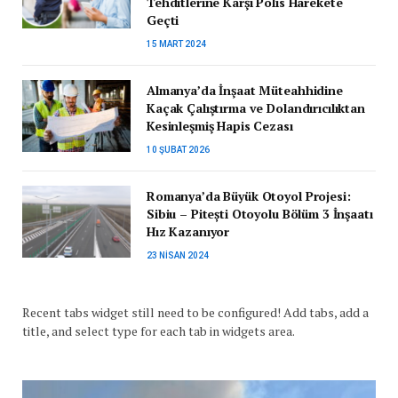
Tehditlerine Karşı Polis Harekete
Geçti
15 MART 2024
Almanya’da İnşaat Müteahhidine
Kaçak Çalıştırma ve Dolandırıcılıktan
Kesinleşmiş Hapis Cezası
10 ŞUBAT 2026
Romanya’da Büyük Otoyol Projesi:
Sibiu – Pitești Otoyolu Bölüm 3 İnşaatı
Hız Kazanıyor
23 NISAN 2024
Recent tabs widget still need to be configured! Add tabs, add a
title, and select type for each tab in widgets area.