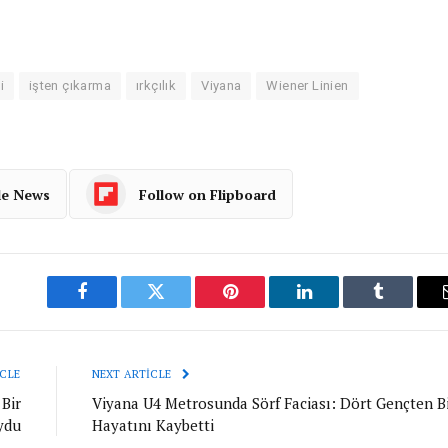
i
işten çıkarma
ırkçılık
Viyana
Wiener Linien
le News
Follow on Flipboard
Facebook
Twitter
Pinterest
LinkedIn
Tumblr
CLE
NEXT ARTICLE
Bir
Viyana U4 Metrosunda Sörf Faciası: Dört Gençten Bi
ydu
Hayatını Kaybetti