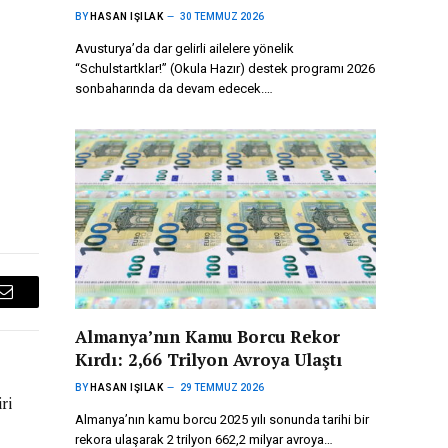
BY
HASAN IŞILAK
30 TEMMUZ 2026
Avusturya’da dar gelirli ailelere yönelik
“Schulstartklar!” (Okula Hazır) destek programı 2026
sonbaharında da devam edecek.…
Email
Almanya’nın Kamu Borcu Rekor
Kırdı: 2,66 Trilyon Avroya Ulaştı
BY
HASAN IŞILAK
29 TEMMUZ 2026
ri
Almanya’nın kamu borcu 2025 yılı sonunda tarihi bir
rekora ulaşarak 2 trilyon 662,2 milyar avroya…