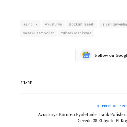
aşırıcılık
Avusturya
Bozkurt İşareti
iş yeri güvenliğ
yasaklı semboller
Yüksek Mahkeme
Follow on Goog
SHARE.
PREVIOUS ARTI
Avusturya Kärnten Eyaletinde Trafik Polisleri 
Gecede 28 Ehliyete El Ko