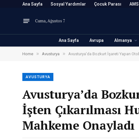
Ana Sayfa
Sosyal Yardımlar
Çocuk Parası
AMS
Cuma, Ağustos 7
Ana Sayfa
Avrupa
Almanya
»
»
Home
Avusturya
Avusturya’da Bozkurt İşareti Yapan Ot
AVUSTURYA
Avusturya’da Bozkur
İşten Çıkarılması 
Mahkeme Onayladı