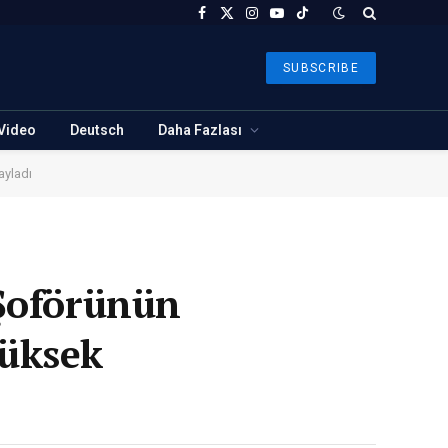
Facebook
X
Instagram
YouTube
TikTok
(Twitter)
SUBSCRIBE
Video
Deutsch
Daha Fazlası
ayladı
 Şoförünün
Yüksek