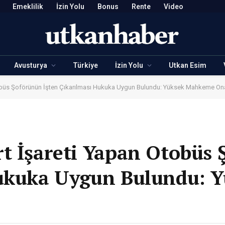
Emeklilik
İzin Yolu
Bonus
Rente
Video
Avusturya
Türkiye
İzin Yolu
Utkan Esim
obüs Şoförünün İşten Çıkarılması Hukuka Uygun Bulundu: Yüksek Mahkeme On
t İşareti Yapan Otobüs
Hukuka Uygun Bulundu: 