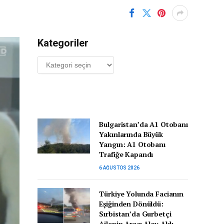
Kategoriler
Kategoriler
Bulgaristan’da A1 Otobanı
Yakınlarında Büyük
Yangın: A1 Otobanı
Trafiğe Kapandı
6 AĞUSTOS 2026
Türkiye Yolunda Facianın
Eşiğinden Dönüldü:
Sırbistan’da Gurbetçi
Ailenin Aracı Alev Aldı