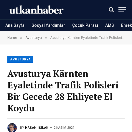
Ana Sayfa
Sosyal Yardımlar
Çocuk Parası
AMS
Emekl
»
»
Home
Avusturya
Avusturya Kärnten Eyaletinde Trafik Polisleri Bir Gecede 28 Ehliyete El Koydu
AVUSTURYA
Avusturya Kärnten
Eyaletinde Trafik Polisleri
Bir Gecede 28 Ehliyete El
Koydu
BY
HASAN IŞILAK
2 KASIM 2024