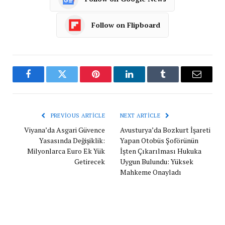
Follow on Flipboard
Facebook
Twitter
Pinterest
LinkedIn
Tumblr
Email
PREVIOUS ARTICLE
NEXT ARTICLE
Viyana’da Asgari Güvence
Avusturya’da Bozkurt İşareti
Yasasında Değişiklik:
Yapan Otobüs Şoförünün
Milyonlarca Euro Ek Yük
İşten Çıkarılması Hukuka
Getirecek
Uygun Bulundu: Yüksek
Mahkeme Onayladı