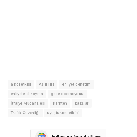
alkol etkisi
Aşırı Hız
ehliyet denetimi
ehliyete el koyma
gece operasyonu
İtfaiye Müdahalesi
Kärnten
kazalar
Trafik Güvenliği
uyuşturucu etkisi
Follow on Google News