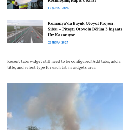
Kesinleşmiş Hapis Cezası
10 ŞUBAT 2026
Romanya’da Büyük Otoyol Projesi:
Sibiu – Pitești Otoyolu Bölüm 3 İnşaatı
Hız Kazanıyor
23 NISAN 2024
Recent tabs widget still need to be configured! Add tabs, add a
title, and select type for each tab in widgets area.