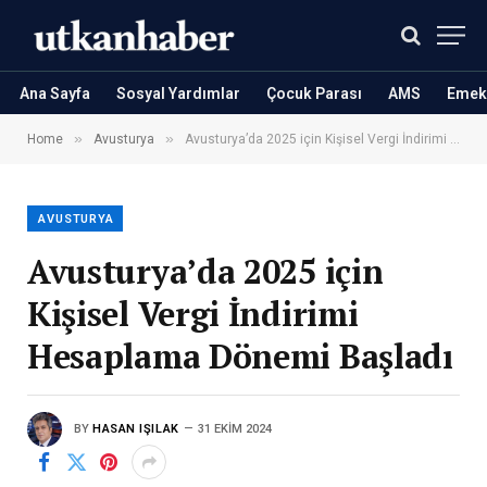
Ana Sayfa
Sosyal Yardımlar
Çocuk Parası
AMS
Emekl
»
»
Home
Avusturya
Avusturya’da 2025 için Kişisel Vergi İndirimi Hesaplama Dönemi Başladı
AVUSTURYA
Avusturya’da 2025 için
Kişisel Vergi İndirimi
Hesaplama Dönemi Başladı
BY
HASAN IŞILAK
31 EKIM 2024