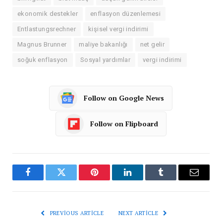
ekonomik destekler
enflasyon düzenlemesi
Entlastungsrechner
kişisel vergi indirimi
Magnus Brunner
maliye bakanlığı
net gelir
soğuk enflasyon
Sosyal yardımlar
vergi indirimi
Follow on Google News
Follow on Flipboard
Facebook
Twitter
Pinterest
LinkedIn
Tumblr
Email
PREVIOUS ARTICLE
NEXT ARTICLE