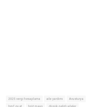
2025 vergi hesaplama
aile yardımı
Avusturya
bmf.gv.at
brüt maaş
düşük gelirli aileler