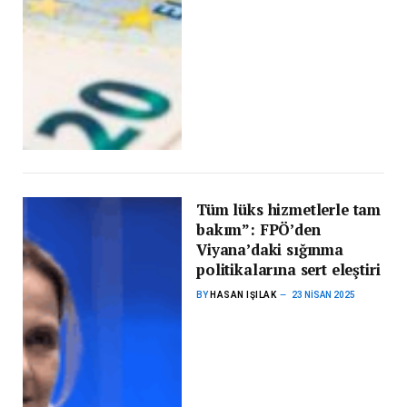
Tüm lüks hizmetlerle tam
bakım”: FPÖ’den
Viyana’daki sığınma
politikalarına sert eleştiri
BY
HASAN IŞILAK
23 NISAN 2025