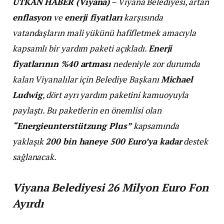
UTKAN HABER (Viyana)
– Viyana Belediyesi, artan
enflasyon
ve
enerji fiyatları
karşısında
vatandaşların mali yükünü hafifletmek amacıyla
kapsamlı bir yardım paketi açıkladı.
Enerji
fiyatlarının %40 artması
nedeniyle zor durumda
kalan Viyanalılar için Belediye Başkanı
Michael
Ludwig
, dört ayrı yardım paketini kamuoyuyla
paylaştı. Bu paketlerin en önemlisi olan
“Energieunterstützung Plus”
kapsamında
yaklaşık
200 bin haneye 500 Euro’ya kadar
destek
sağlanacak.
Viyana Belediyesi 26 Milyon Euro Fon
Ayırdı