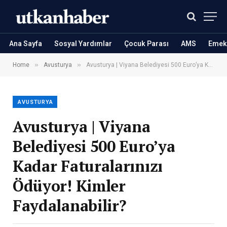
Ana Sayfa
Sosyal Yardımlar
Çocuk Parası
AMS
Emekl
»
»
Home
Avusturya
Avusturya | Viyana Belediyesi 500 Euro’ya Kadar Faturalarınızı Ödüyor! Kimler Faydalanabilir?
AVUSTURYA
Avusturya | Viyana
Belediyesi 500 Euro’ya
Kadar Faturalarınızı
Ödüyor! Kimler
Faydalanabilir?