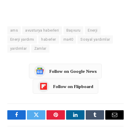
ams
avusturya haberleri
Başvuru
Enerji
Enerji yardımı
haberler
ma40
Sosyal yardımlar
yardımlar
Zamlar
Follow on Google News
Follow on Flipboard
Facebook
Twitter
Pinterest
LinkedIn
Tumblr
Email