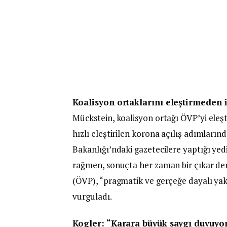
Koalisyon ortaklarını eleştirmeden i
Mückstein, koalisyon ortağı ÖVP’yi ele
hızlı eleştirilen korona açılış adımları
Bakanlığı’ndaki gazetecilere yaptığı ye
rağmen, sonuçta her zaman bir çıkar d
(ÖVP), “pragmatik ve gerçeğe dayalı yakl
vurguladı.
Kogler: “Karara büyük saygı duyuy