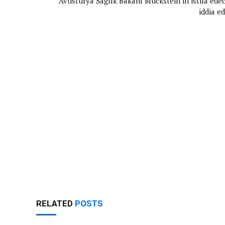
Avusturya Sağlık Bakanı Mückstein’in istifa edec
iddia ed
RELATED
POSTS