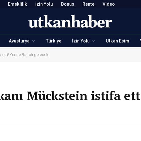
Emeklilik
İzin Yolu
Bonus
Rente
Video
Avusturya
Türkiye
İzin Yolu
Utkan Esim
a etti! Yerine Rauch gelecek
anı Mückstein istifa ett