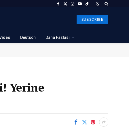
Facebook
X
Instagram
YouTube
TikTok
(Twitter)
SUBSCRIBE
Video
Deutsch
Daha Fazlası
i! Yerine