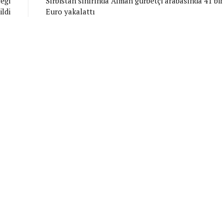
eği
Sırbistan sınırında Alman gurbetçi arabasında 41 bi
ildi
Euro yakalattı