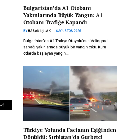
Bulgaristan’da A1 Otobanı
Yakınlarında Büyük Yangın: A1
Otobanı Trafiğe Kapandı
BY
HASAN IŞILAK
6 AĞUSTOS 2026
Bulgaristan’da A1 Trakya Otoyolu’nun Velingrad
sapağı yakınlarında büyük bir yangın çıktı. Kuru
otlarda başlayan yangın,…
Email
Türkiye Yolunda Facianın Eşiğinden
Dönüldü: Sırbistan’da Gurbetçi