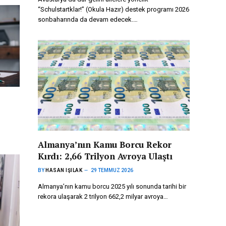
“Schulstartklar!” (Okula Hazır) destek programı 2026
sonbaharında da devam edecek.…
Almanya’nın Kamu Borcu Rekor
Kırdı: 2,66 Trilyon Avroya Ulaştı
BY
HASAN IŞILAK
29 TEMMUZ 2026
Almanya’nın kamu borcu 2025 yılı sonunda tarihi bir
rekora ulaşarak 2 trilyon 662,2 milyar avroya…