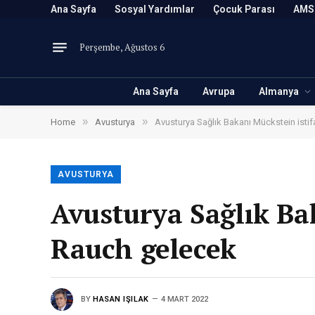
Ana Sayfa
Sosyal Yardımlar
Çocuk Parası
AMS
Perşembe, Ağustos 6
Ana Sayfa
Avrupa
Almanya
»
»
Home
Avusturya
Avusturya Sağlık Bakanı Mückstein istif
AVUSTURYA
Avusturya Sağlık Bak
Rauch gelecek
BY
HASAN IŞILAK
4 MART 2022