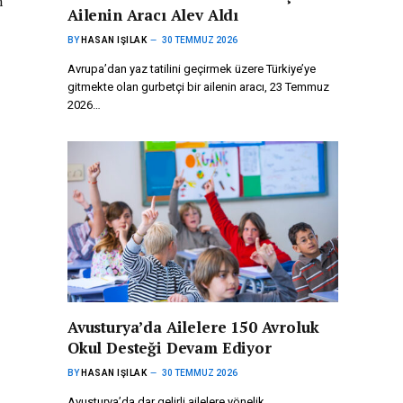
n
Ailenin Aracı Alev Aldı
BY
HASAN IŞILAK
30 TEMMUZ 2026
Avrupa’dan yaz tatilini geçirmek üzere Türkiye’ye
gitmekte olan gurbetçi bir ailenin aracı, 23 Temmuz
2026…
Avusturya’da Ailelere 150 Avroluk
Okul Desteği Devam Ediyor
BY
HASAN IŞILAK
30 TEMMUZ 2026
Avusturya’da dar gelirli ailelere yönelik