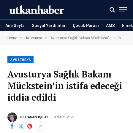
Ana Sayfa
Sosyal Yardımlar
Çocuk Parası
AMS
Emekl
»
»
Home
Avusturya
Avusturya Sağlık Bakanı Mückstein’in istifa edeceği iddia edildi
AVUSTURYA
Avusturya Sağlık Bakanı
Mückstein’in istifa edeceği
iddia edildi
BY
HASAN IŞILAK
3 MART 2022