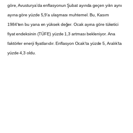
göre, Avusturya’da enflasyonun Şubat ayında geçen yılın aynı
ayına göre yüzde 5,9’a ulaşması muhtemel. Bu, Kasım
1984’ten bu yana en yüksek değer. Ocak ayına göre tüketici
fiyat endeksinin (TÜFE) yüzde 1,3 artması bekleniyor. Ana
faktörler enerji fiyatlarıdır. Enflasyon Ocak’ta yüzde 5, Aralık’ta
yüzde 4,3 oldu.
Kasım 1984’ten bu yana en yüksek değer
İstatistik Avusturya Genel Direktörü Tobias Thomas
bir yayında, “Yükselen yakıt ve enerji fiyatları şu
anda enflasyonu körüklüyor” dedi. Şubat ayı detaylı
sonuçları 17 Mart’ta açıklanacak.