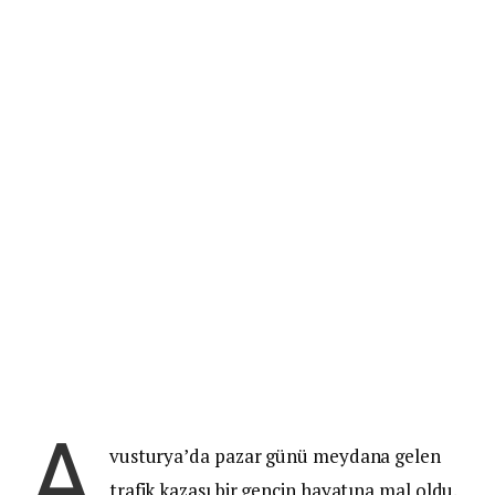
A
vusturya’da pazar günü meydana gelen
trafik kazası bir gencin hayatına mal oldu.