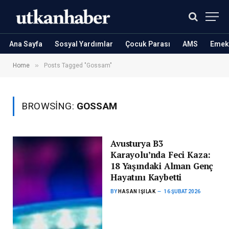
Ana Sayfa
Sosyal Yardımlar
Çocuk Parası
AMS
Emekl
»
Home
Posts Tagged "Gossam"
BROWSING:
GOSSAM
Avusturya B3
Karayolu’nda Feci Kaza:
18 Yaşındaki Alman Genç
Hayatını Kaybetti
BY
HASAN IŞILAK
16 ŞUBAT 2026