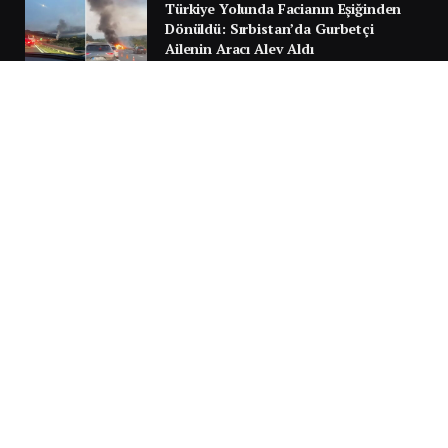
Türkiye Yolunda Facianın Eşiğinden
Dönüldü: Sırbistan’da Gurbetçi
Ailenin Aracı Alev Aldı
30 TEMMUZ 2026
Next
…
1
2
3
3.951
SILA YOLU 2025
Video
oynatıcı