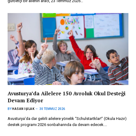
gurbetçi bir ailenin aracı, 23 Temmuz 2026…
Avusturya’da Ailelere 150 Avroluk Okul Desteği
Devam Ediyor
BY
HASAN IŞILAK
30 TEMMUZ 2026
Avusturya’da dar gelirli ailelere yönelik “Schulstartklar!” (Okula Hazır)
destek programı 2026 sonbaharında da devam edecek.…