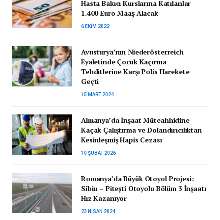
Hasta Bakıcı Kurslarına Katılanlar
1.400 Euro Maaş Alacak
6 EKIM 2022
Avusturya’nın Niederösterreich
Eyaletinde Çocuk Kaçırma
Tehditlerine Karşı Polis Harekete
Geçti
15 MART 2024
Almanya’da İnşaat Müteahhidine
Kaçak Çalıştırma ve Dolandırıcılıktan
Kesinleşmiş Hapis Cezası
10 ŞUBAT 2026
Romanya’da Büyük Otoyol Projesi:
Sibiu – Pitești Otoyolu Bölüm 3 İnşaatı
Hız Kazanıyor
23 NISAN 2024