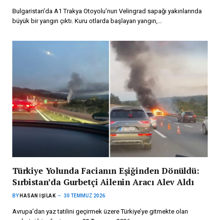
Bulgaristan’da A1 Trakya Otoyolu’nun Velingrad sapağı yakınlarında
büyük bir yangın çıktı. Kuru otlarda başlayan yangın,…
Türkiye Yolunda Facianın Eşiğinden Dönüldü:
Sırbistan’da Gurbetçi Ailenin Aracı Alev Aldı
BY
HASAN IŞILAK
30 TEMMUZ 2026
Avrupa’dan yaz tatilini geçirmek üzere Türkiye’ye gitmekte olan