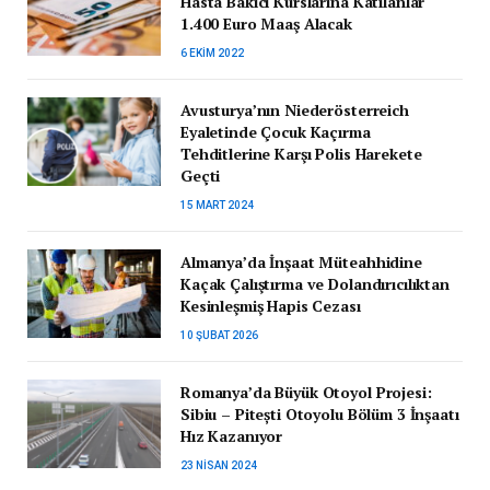
Hasta Bakıcı Kurslarına Katılanlar
1.400 Euro Maaş Alacak
6 EKIM 2022
Avusturya’nın Niederösterreich
Eyaletinde Çocuk Kaçırma
Tehditlerine Karşı Polis Harekete
Geçti
15 MART 2024
Almanya’da İnşaat Müteahhidine
Kaçak Çalıştırma ve Dolandırıcılıktan
Kesinleşmiş Hapis Cezası
10 ŞUBAT 2026
Romanya’da Büyük Otoyol Projesi:
Sibiu – Pitești Otoyolu Bölüm 3 İnşaatı
Hız Kazanıyor
23 NISAN 2024