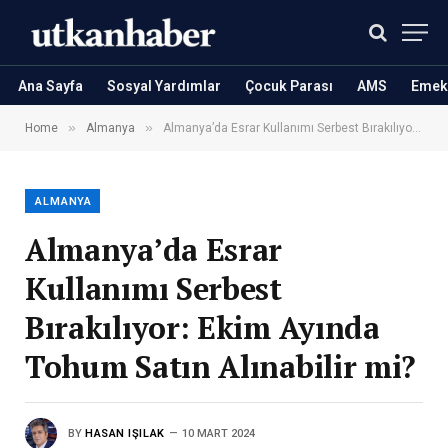
Ana Sayfa
Sosyal Yardımlar
Çocuk Parası
AMS
Emekl
»
»
Home
Almanya
Almanya’da Esrar Kullanımı Serbest Bırakılıyor: Ekim Ayında Tohum Satın Alınabilir mi?
ALMANYA
Almanya’da Esrar
Kullanımı Serbest
Bırakılıyor: Ekim Ayında
Tohum Satın Alınabilir mi?
BY
HASAN IŞILAK
10 MART 2024