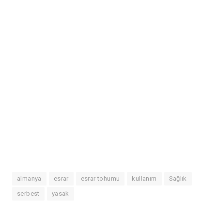
almanya
esrar
esrar tohumu
kullanım
Sağlık
serbest
yasak