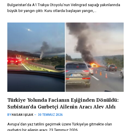
Bulgaristan’da A1 Trakya Otoyolu’nun Velingrad sapağı yakınlarında
büyük bir yangın çıktı. Kuru otlarda başlayan yangın,…
Türkiye Yolunda Facianın Eşiğinden Dönüldü:
Sırbistan’da Gurbetçi Ailenin Aracı Alev Aldı
BY
HASAN IŞILAK
30 TEMMUZ 2026
Avrupa’dan yaz tatilini geçirmek üzere Türkiye’ye gitmekte olan
gurbetçi bir ailenin aracı, 23 Temmuz 2026…