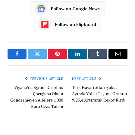
Follow on Google News
Follow on Flipboard
Facebook
Twitter
Pinterest
LinkedIn
Tumblr
Email
PREVIOUS ARTICLE
NEXT ARTICLE
Viyana’da Eğitim Disiplini:
Türk Hava Yolları Şubat
Çocuğunu Okula
Ayında Yolcu Taşıma Oranını
Göndermeyen Ailelere 1.000
%25,4 Artırarak Rekor Kırdı
Euro Ceza Talebi