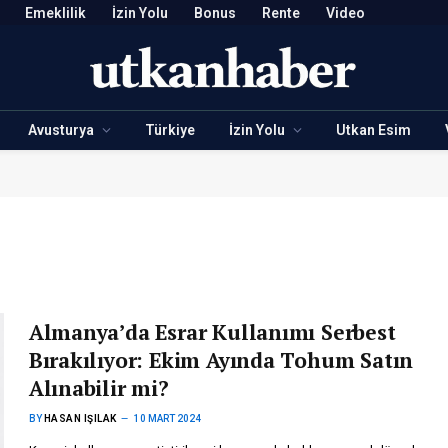
Emeklilik
İzin Yolu
Bonus
Rente
Video
Avusturya
Türkiye
İzin Yolu
Utkan Esim
Almanya’da Esrar Kullanımı Serbest
Bırakılıyor: Ekim Ayında Tohum Satın
Alınabilir mi?
BY
HASAN IŞILAK
10 MART 2024