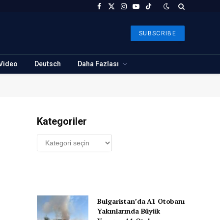
Facebook
X
Instagram
YouTube
TikTok
(Twitter)
SUBSCRIBE
Video
Deutsch
Daha Fazlası
Kategoriler
Kategoriler
Bulgaristan’da A1 Otobanı
Yakınlarında Büyük