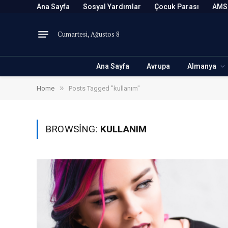
Ana Sayfa
Sosyal Yardımlar
Çocuk Parası
AMS
Cumartesi, Ağustos 8
Ana Sayfa
Avrupa
Almanya
»
Home
Posts Tagged "kullanım"
BROWSING:
KULLANIM