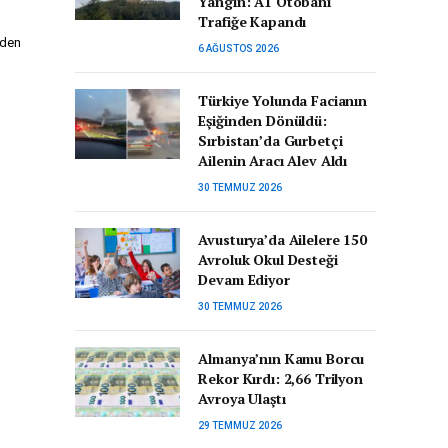
Yangın: A1 Otobanı
Trafiğe Kapandı
iden
6 AĞUSTOS 2026
Türkiye Yolunda Facianın
Eşiğinden Dönüldü:
Sırbistan’da Gurbetçi
Ailenin Aracı Alev Aldı
30 TEMMUZ 2026
Avusturya’da Ailelere 150
Avroluk Okul Desteği
Devam Ediyor
30 TEMMUZ 2026
Almanya’nın Kamu Borcu
Rekor Kırdı: 2,66 Trilyon
Avroya Ulaştı
29 TEMMUZ 2026