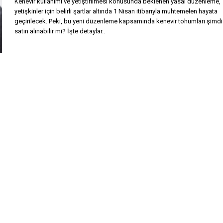
Kenevir kullanımı ve yetiştirilmesi konusunda beklenen yasal düzenleme,
yetişkinler için belirli şartlar altında 1 Nisan itibarıyla muhtemelen hayata
geçirilecek. Peki, bu yeni düzenleme kapsamında kenevir tohumları şimd
satın alınabilir mi? İşte detaylar..