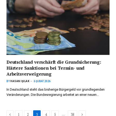
Deutschland verschärft die Grundsicherung:
Härtere Sanktionen bei Termin- und
Arbeitsverweigerung
BY
HASAN IŞILAK
6 ŞUBAT 2026
In Deutschland steht das bisherige Bürgergeld vor grundlegenden
Veränderungen. Die Bundesregierung arbeitet an einer neuen…
Previous
Next
…
1
2
3
4
5
38