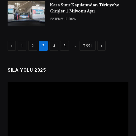
Kara Sınır Kapılarından Türkiye’ye
Girişler 1 Milyonu Aştı
22 TEMMUZ 2026
Previous
Next
…
1
2
3
4
5
3.951
SILA YOLU 2025
Video
oynatıcı