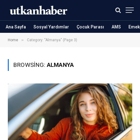
Ana Sayfa
Sosyal Yardımlar
Çocuk Parası
AMS
Emekl
»
Home
Category: "Almanya" (Page 3)
BROWSING:
ALMANYA