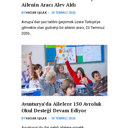
Ailenin Aracı Alev Aldı
BY
HASAN IŞILAK
30 TEMMUZ 2026
Avrupa’dan yaz tatilini geçirmek üzere Türkiye’ye
gitmekte olan gurbetçi bir ailenin aracı, 23 Temmuz
2026…
Avusturya’da Ailelere 150 Avroluk
Okul Desteği Devam Ediyor
BY
HASAN IŞILAK
30 TEMMUZ 2026
Avusturya’da dar gelirli ailelere yönelik