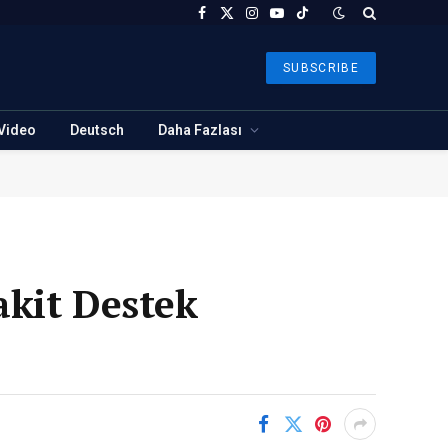
Facebook
X
Instagram
YouTube
TikTok
(Twitter)
SUBSCRIBE
Video
Deutsch
Daha Fazlası
akit Destek