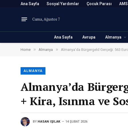
Ana Sayfa
Sosyal Yardımlar
Çocuk Parası
AMS
Cuma, Ağustos 7
Ana Sayfa
Avrupa
Almanya
»
»
Home
Almanya
Almanya’da Bürgergeld Gerçeği: 563 Euro 
ALMANYA
Almanya’da Bürgerge
+ Kira, Isınma ve So
BY
HASAN IŞILAK
14 ŞUBAT 2026