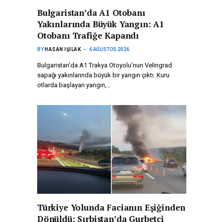
Bulgaristan’da A1 Otobanı
Yakınlarında Büyük Yangın: A1
Otobanı Trafiğe Kapandı
BY
HASAN IŞILAK
6 AĞUSTOS 2026
Bulgaristan’da A1 Trakya Otoyolu’nun Velingrad
sapağı yakınlarında büyük bir yangın çıktı. Kuru
otlarda başlayan yangın,…
Türkiye Yolunda Facianın Eşiğinden
Dönüldü: Sırbistan’da Gurbetçi