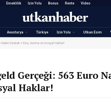
Emeklilik
İzin Yolu
Bonus
Rente
Video
Avusturya
Türkiye
İzin Yolu
Utkan Esim
Nakit Destek + Kira, Isınma ve Sosyal Haklar!
ld Gerçeği: 563 Euro N
syal Haklar!