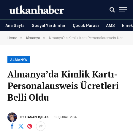
Ana Sayfa
Sosyal Yardımlar
Çocuk Parası
AMS
Emekl
»
»
Home
Almanya
Almanya’da Kimlik Kartı-Personalausweis Ücretleri Belli Oldu
ALMANYA
Almanya’da Kimlik Kartı-
Personalausweis Ücretleri
Belli Oldu
BY
HASAN IŞILAK
13 ŞUBAT 2026