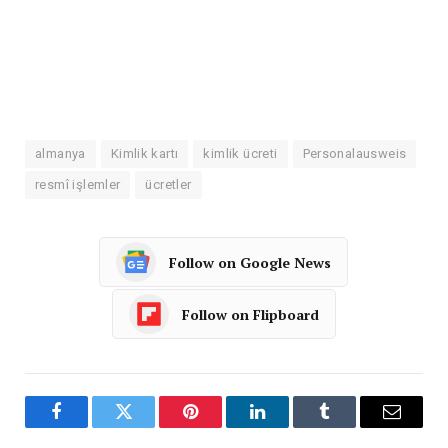
almanya
Kimlik kartı
kimlik ücreti
Personalausweis
resmî işlemler
ücretler
Follow on Google News
Follow on Flipboard
Facebook
Twitter
Pinterest
LinkedIn
Tumblr
Email