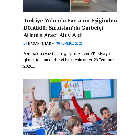
Türkiye Yolunda Facianın Eşiğinden
Dönüldü: Sırbistan’da Gurbetçi
Ailenin Aracı Alev Aldı
BY
HASAN IŞILAK
30 TEMMUZ 2026
Avrupa’dan yaz tatilini geçirmek üzere Türkiye’ye
gitmekte olan gurbetçi bir ailenin aracı, 23 Temmuz
2026…