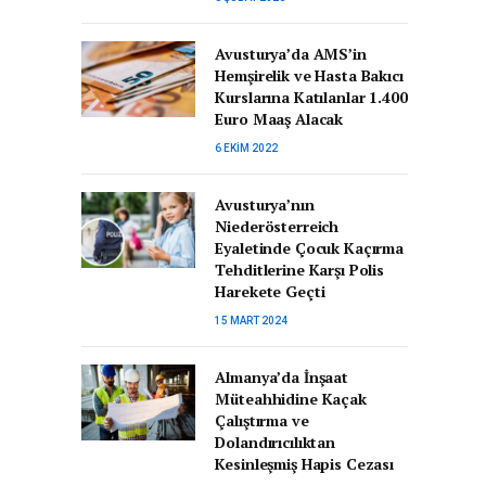
Avusturya’da AMS’in
Hemşirelik ve Hasta Bakıcı
Kurslarına Katılanlar 1.400
Euro Maaş Alacak
6 EKIM 2022
Avusturya’nın
Niederösterreich
Eyaletinde Çocuk Kaçırma
Tehditlerine Karşı Polis
Harekete Geçti
15 MART 2024
Almanya’da İnşaat
Müteahhidine Kaçak
Çalıştırma ve
Dolandırıcılıktan
Kesinleşmiş Hapis Cezası