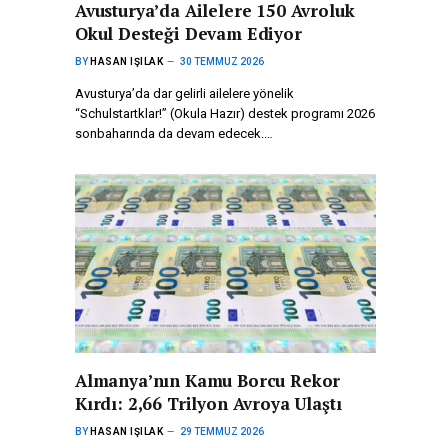
Avusturya’da Ailelere 150 Avroluk
Okul Desteği Devam Ediyor
BY
HASAN IŞILAK
30 TEMMUZ 2026
Avusturya’da dar gelirli ailelere yönelik
“Schulstartklar!” (Okula Hazır) destek programı 2026
sonbaharında da devam edecek.…
Almanya’nın Kamu Borcu Rekor
Kırdı: 2,66 Trilyon Avroya Ulaştı
BY
HASAN IŞILAK
29 TEMMUZ 2026