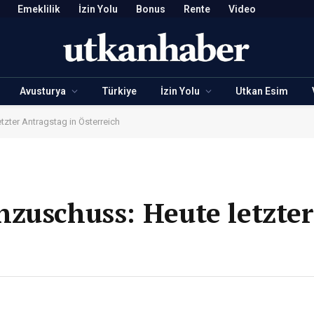
Emeklilik
İzin Yolu
Bonus
Rente
Video
Avusturya
Türkiye
İzin Yolu
Utkan Esim
zter Antragstag in Österreich
zuschuss: Heute letzte