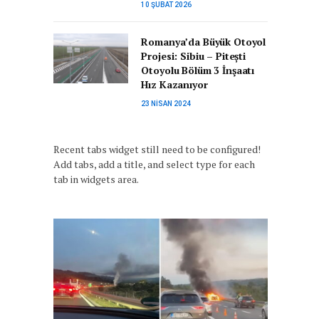
10 ŞUBAT 2026
Romanya’da Büyük Otoyol
Projesi: Sibiu – Pitești
Otoyolu Bölüm 3 İnşaatı
Hız Kazanıyor
23 NISAN 2024
Recent tabs widget still need to be configured!
Add tabs, add a title, and select type for each
tab in widgets area.