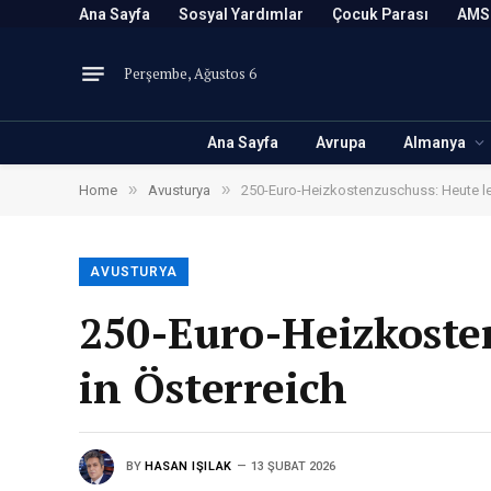
Ana Sayfa
Sosyal Yardımlar
Çocuk Parası
AMS
Perşembe, Ağustos 6
Ana Sayfa
Avrupa
Almanya
»
»
Home
Avusturya
250-Euro-Heizkostenzuschuss: Heute let
AVUSTURYA
250-Euro-Heizkosten
in Österreich
BY
HASAN IŞILAK
13 ŞUBAT 2026