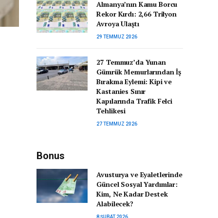
Almanya’nın Kamu Borcu
Rekor Kırdı: 2,66 Trilyon
Avroya Ulaştı
29 TEMMUZ 2026
27 Temmuz’da Yunan
Gümrük Memurlarından İş
Bırakma Eylemi: Kipi ve
Kastanies Sınır
Kapılarında Trafik Felci
Tehlikesi
27 TEMMUZ 2026
Bonus
Avusturya ve Eyaletlerinde
Güncel Sosyal Yardımlar:
Kim, Ne Kadar Destek
Alabilecek?
8 ŞUBAT 2026