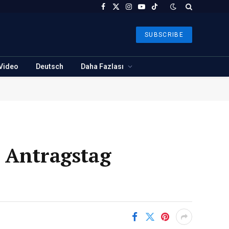
Facebook
X
Instagram
YouTube
TikTok
(Twitter)
SUBSCRIBE
Video
Deutsch
Daha Fazlası
r Antragstag