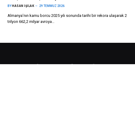
BY
HASAN IŞILAK
29 TEMMUZ 2026
Almanya’nın kamu borcu 2025 yılı sonunda tarihi bir rekora ulaşarak 2
trilyon 662,2 milyar avroya…
„Die aktuellsten Nachrichten aus Deutschland und Österreich!
Wir informieren Sie stets über Verkehrsbedingungen in Europa,
soziale Leistungen, Renten- und Finanznachrichten.“
SON HABERLER