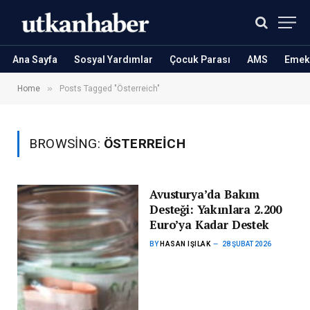
Ana Sayfa
Sosyal Yardımlar
Çocuk Parası
AMS
Emekl
»
Home
Posts Tagged "Österreich"
BROWSING:
ÖSTERREICH
Avusturya’da Bakım
Desteği: Yakınlara 2.200
Euro’ya Kadar Destek
BY
HASAN IŞILAK
28 ŞUBAT 2026