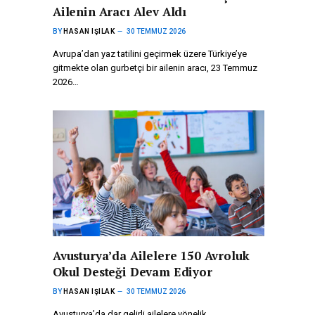
Ailenin Aracı Alev Aldı
BY
HASAN IŞILAK
30 TEMMUZ 2026
Avrupa’dan yaz tatilini geçirmek üzere Türkiye’ye
gitmekte olan gurbetçi bir ailenin aracı, 23 Temmuz
2026…
Avusturya’da Ailelere 150 Avroluk
Okul Desteği Devam Ediyor
BY
HASAN IŞILAK
30 TEMMUZ 2026
Avusturya’da dar gelirli ailelere yönelik