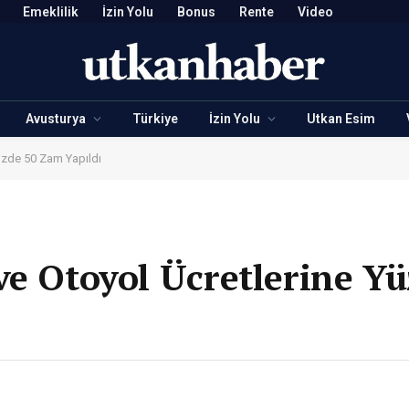
Emeklilik
İzin Yolu
Bonus
Rente
Video
Avusturya
Türkiye
İzin Yolu
Utkan Esim
Yüzde 50 Zam Yapıldı
ve Otoyol Ücretlerine Y