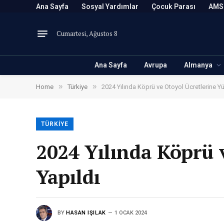
Ana Sayfa
Sosyal Yardımlar
Çocuk Parası
AMS
Cumartesi, Ağustos 8
Ana Sayfa
Avrupa
Almanya
»
»
Home
Türkiye
2024 Yılında Köprü ve Otoyol Ücretlerine 
TÜRKIYE
2024 Yılında Köprü 
Yapıldı
BY
HASAN IŞILAK
1 OCAK 2024