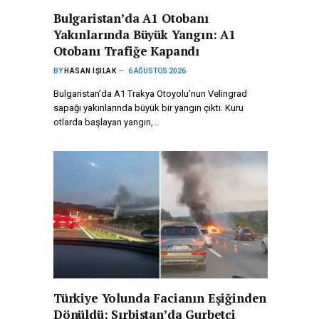
Bulgaristan’da A1 Otobanı
Yakınlarında Büyük Yangın: A1
Otobanı Trafiğe Kapandı
BY
HASAN IŞILAK
6 AĞUSTOS 2026
Bulgaristan’da A1 Trakya Otoyolu’nun Velingrad
sapağı yakınlarında büyük bir yangın çıktı. Kuru
otlarda başlayan yangın,…
Türkiye Yolunda Facianın Eşiğinden
Dönüldü: Sırbistan’da Gurbetçi