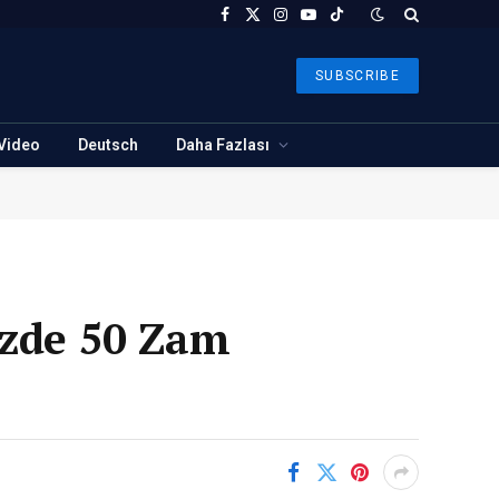
Facebook
X
Instagram
YouTube
TikTok
(Twitter)
SUBSCRIBE
Video
Deutsch
Daha Fazlası
üzde 50 Zam