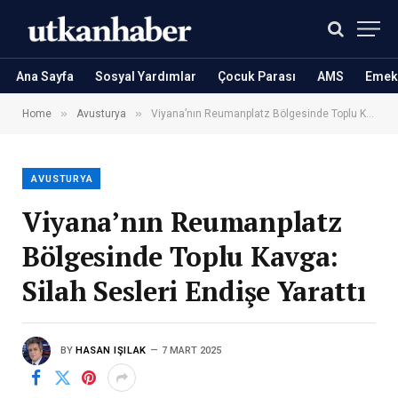
Ana Sayfa
Sosyal Yardımlar
Çocuk Parası
AMS
Emekl
»
»
Home
Avusturya
Viyana’nın Reumanplatz Bölgesinde Toplu Kavga: Silah Sesleri Endişe Yarattı
AVUSTURYA
Viyana’nın Reumanplatz
Bölgesinde Toplu Kavga:
Silah Sesleri Endişe Yarattı
BY
HASAN IŞILAK
7 MART 2025