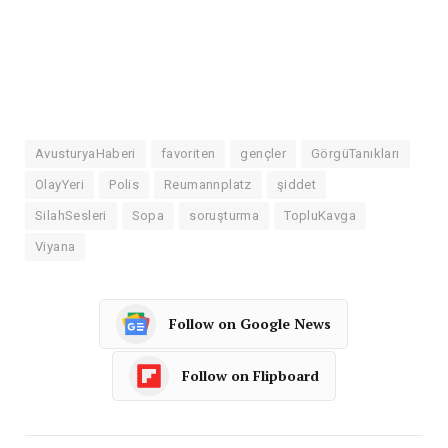
AvusturyaHaberi
favoriten
gençler
GörgüTanıkları
OlayYeri
Polis
Reumannplatz
şiddet
SilahSesleri
Sopa
soruşturma
TopluKavga
Viyana
Follow on Google News
Follow on Flipboard