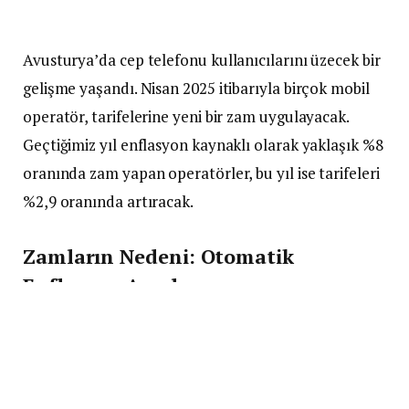
Avusturya’da cep telefonu kullanıcılarını üzecek bir
gelişme yaşandı. Nisan 2025 itibarıyla birçok mobil
operatör, tarifelerine yeni bir zam uygulayacak.
Geçtiğimiz yıl enflasyon kaynaklı olarak yaklaşık %8
oranında zam yapan operatörler, bu yıl ise tarifeleri
%2,9 oranında artıracak.
Zamların Nedeni: Otomatik
Enflasyon Ayarlaması
Nisan ayındaki fiyat artışının temel sebebi, bazı
operatörlerin tarifelerini enflasyona göre otomatik
olarak güncellemesi. Pek çok operatörün