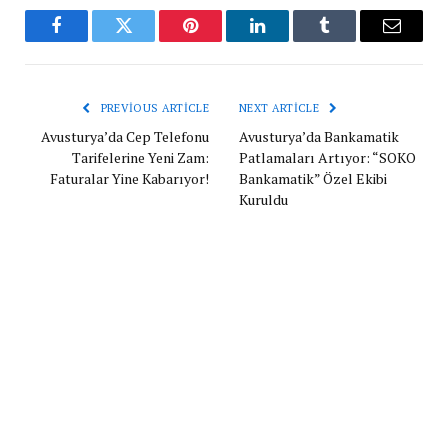
Facebook
Twitter
Pinterest
LinkedIn
Tumblr
Email
PREVIOUS ARTICLE
NEXT ARTICLE
Avusturya’da Cep Telefonu
Avusturya’da Bankamatik
Tarifelerine Yeni Zam:
Patlamaları Artıyor: “SOKO
Faturalar Yine Kabarıyor!
Bankamatik” Özel Ekibi
Kuruldu